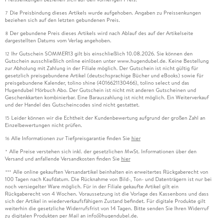
Die Preisbindung dieses Artikels wurde aufgehoben. Angaben zu Preissenkungen
7
beziehen sich auf den letzten gebundenen Preis.
Der gebundene Preis dieses Artikels wird nach Ablauf des auf der Artikelseite
8
dargestellten Datums vom Verlag angehoben.
Ihr Gutschein SOMMER13 gilt bis einschließlich 10.08.2026. Sie können den
12
Gutschein ausschließlich online einlösen unter www.hugendubel.de. Keine Bestellung
zur Abholung mit Zahlung in der Filiale möglich. Der Gutschein ist nicht gültig für
gesetzlich preisgebundene Artikel (deutschsprachige Bücher und eBooks) sowie für
preisgebundene Kalender, tolino shine (4016621130466), tolino select und das
Hugendubel Hörbuch Abo. Der Gutschein ist nicht mit anderen Gutscheinen und
Geschenkkarten kombinierbar. Eine Barauszahlung ist nicht möglich. Ein Weiterverkauf
und der Handel des Gutscheincodes sind nicht gestattet.
Leider können wir die Echtheit der Kundenbewertung aufgrund der großen Zahl an
15
Einzelbewertungen nicht prüfen.
Alle Informationen zur Tiefpreisgarantie finden Sie
hier
16
Alle Preise verstehen sich inkl. der gesetzlichen MwSt. Informationen über den
*
Versand und anfallende Versandkosten finden Sie
hier
Alle online gekauften Versandartikel beinhalten ein erweitertes Rückgaberecht von
***
100 Tagen nach Kaufdatum. Die Rücknahme von Bild-, Ton- und Datenträgern ist nur bei
noch versiegelter Ware möglich. Für in der Filiale gekaufte Artikel gilt ein
Rückgaberecht von 4 Wochen. Voraussetzung ist die Vorlage des Kassenbons und dass
sich der Artikel in wiederverkaufsfähigem Zustand befindet. Für digitale Produkte gilt
weiterhin die gesetzliche Widerrufsfrist von 14 Tagen. Bitte senden Sie Ihren Widerruf
zu digitalen Produkten per Mail an info@hugendubel.de.