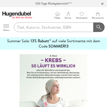
100 Tage Rückgaberecht***
Abholung in über 100 Filialen
Filiale
Konto
Merkzettel
Warenkorb
Hugendubel
Menu
Summer Sale:
13% Rabatt
auf viele Sortimente mit dem
12
mehr
Code
SOMMER13
erfahren