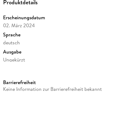
Produktdetails
Erscheinungsdatum
02. März 2024
Sprache
deutsch
Ausgabe
Ungekürzt
Dateigröße
189,13 MB
Barrierefreiheit
Laufzeit
Keine Information zur Barrierefreiheit bekannt
248 Minuten
Reihe
Philly Ice Hockey, 15
Autor/Autorin
C. R. Scott