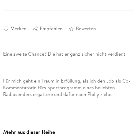
Merken
Empfehlen
Bewerten
Für mich geht ein Traum in Erfüllung, als ich den Job als Co-
Kommentatorin fürs Sportprogramm eines beliebten
Aber warum muss ausgerechnet Damian Williams bei den
Philadelphia Pucks spielen? Vor einigen Jahren hat er mir
Mehr aus dieser Reihe
eiskalt den Laufpass gegeben, deswegen bin ich alles andere