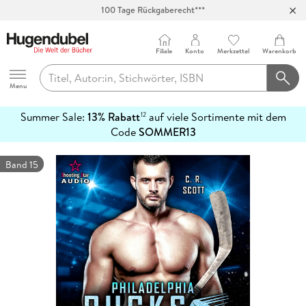
100 Tage Rückgaberecht***
Abholung in über 100 Filialen
Filiale
Konto
Merkzettel
Warenkorb
Hugendubel
Menu
Summer Sale:
13% Rabatt
auf viele Sortimente mit dem
12
mehr
Code
SOMMER13
erfahren
Band 15