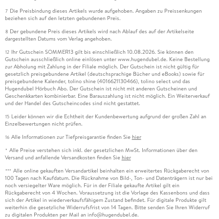
Die Preisbindung dieses Artikels wurde aufgehoben. Angaben zu Preissenkungen
7
beziehen sich auf den letzten gebundenen Preis.
Der gebundene Preis dieses Artikels wird nach Ablauf des auf der Artikelseite
8
dargestellten Datums vom Verlag angehoben.
Ihr Gutschein SOMMER13 gilt bis einschließlich 10.08.2026. Sie können den
12
Gutschein ausschließlich online einlösen unter www.hugendubel.de. Keine Bestellung
zur Abholung mit Zahlung in der Filiale möglich. Der Gutschein ist nicht gültig für
gesetzlich preisgebundene Artikel (deutschsprachige Bücher und eBooks) sowie für
preisgebundene Kalender, tolino shine (4016621130466), tolino select und das
Hugendubel Hörbuch Abo. Der Gutschein ist nicht mit anderen Gutscheinen und
Geschenkkarten kombinierbar. Eine Barauszahlung ist nicht möglich. Ein Weiterverkauf
und der Handel des Gutscheincodes sind nicht gestattet.
Leider können wir die Echtheit der Kundenbewertung aufgrund der großen Zahl an
15
Einzelbewertungen nicht prüfen.
Alle Informationen zur Tiefpreisgarantie finden Sie
hier
16
Alle Preise verstehen sich inkl. der gesetzlichen MwSt. Informationen über den
*
Versand und anfallende Versandkosten finden Sie
hier
Alle online gekauften Versandartikel beinhalten ein erweitertes Rückgaberecht von
***
100 Tagen nach Kaufdatum. Die Rücknahme von Bild-, Ton- und Datenträgern ist nur bei
noch versiegelter Ware möglich. Für in der Filiale gekaufte Artikel gilt ein
Rückgaberecht von 4 Wochen. Voraussetzung ist die Vorlage des Kassenbons und dass
sich der Artikel in wiederverkaufsfähigem Zustand befindet. Für digitale Produkte gilt
weiterhin die gesetzliche Widerrufsfrist von 14 Tagen. Bitte senden Sie Ihren Widerruf
zu digitalen Produkten per Mail an info@hugendubel.de.