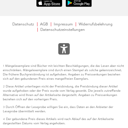
Datenschutz
AGB
Impressum
Widerrufsbelehrung
Datenschutzeinstellungen
Mängelexemplare sind Bücher mit leichten Beschädigungen, die das Lesen aber nicht
1
einschränken. Mängelexemplare sind durch einen Stempel als solche gekennzeichnet.
Die frühere Buchpreisbindung ist aufgehoben. Angaben zu Preissenkungen beziehen
sich auf den gebundenen Preis eines mangelfreien Exemplars.
Diese Artikel unterliegen nicht der Preisbindung, die Preisbindung dieser Artikel
2
wurde aufgehoben oder der Preis wurde vom Verlag gesenkt. Die jeweils zutreffende
Alternative wird Ihnen auf der Artikelseite dargestellt. Angaben zu Preissenkungen
beziehen sich auf den vorherigen Preis.
Durch Öffnen der Leseprobe willigen Sie ein, dass Daten an den Anbieter der
3
Leseprobe übermittelt werden.
Der gebundene Preis dieses Artikels wird nach Ablauf des auf der Artikelseite
4
dargestellten Datums vom Verlag angehoben.