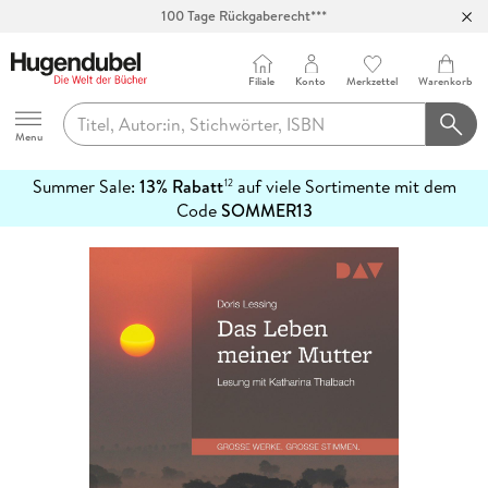
100 Tage Rückgaberecht***
Abholung in über 100 Filialen
Filiale
Konto
Merkzettel
Warenkorb
Hugendubel
Menu
Summer Sale:
13% Rabatt
auf viele Sortimente mit dem
12
mehr
Code
SOMMER13
erfahren