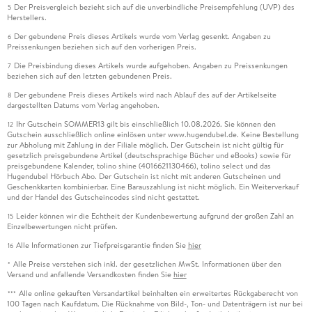
Der Preisvergleich bezieht sich auf die unverbindliche Preisempfehlung (UVP) des
5
Herstellers.
Der gebundene Preis dieses Artikels wurde vom Verlag gesenkt. Angaben zu
6
Preissenkungen beziehen sich auf den vorherigen Preis.
Die Preisbindung dieses Artikels wurde aufgehoben. Angaben zu Preissenkungen
7
beziehen sich auf den letzten gebundenen Preis.
Der gebundene Preis dieses Artikels wird nach Ablauf des auf der Artikelseite
8
dargestellten Datums vom Verlag angehoben.
Ihr Gutschein SOMMER13 gilt bis einschließlich 10.08.2026. Sie können den
12
Gutschein ausschließlich online einlösen unter www.hugendubel.de. Keine Bestellung
zur Abholung mit Zahlung in der Filiale möglich. Der Gutschein ist nicht gültig für
gesetzlich preisgebundene Artikel (deutschsprachige Bücher und eBooks) sowie für
preisgebundene Kalender, tolino shine (4016621130466), tolino select und das
Hugendubel Hörbuch Abo. Der Gutschein ist nicht mit anderen Gutscheinen und
Geschenkkarten kombinierbar. Eine Barauszahlung ist nicht möglich. Ein Weiterverkauf
und der Handel des Gutscheincodes sind nicht gestattet.
Leider können wir die Echtheit der Kundenbewertung aufgrund der großen Zahl an
15
Einzelbewertungen nicht prüfen.
Alle Informationen zur Tiefpreisgarantie finden Sie
hier
16
Alle Preise verstehen sich inkl. der gesetzlichen MwSt. Informationen über den
*
Versand und anfallende Versandkosten finden Sie
hier
Alle online gekauften Versandartikel beinhalten ein erweitertes Rückgaberecht von
***
100 Tagen nach Kaufdatum. Die Rücknahme von Bild-, Ton- und Datenträgern ist nur bei