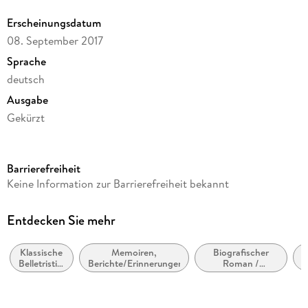
Erscheinungsdatum
08. September 2017
Sprache
deutsch
Ausgabe
Gekürzt
Laufzeit
80 Minuten
Barrierefreiheit
Reihe
Keine Information zur Barrierefreiheit bekannt
GROSSE WERKE. GROSSE STIMMEN
Autor/Autorin
Entdecken Sie mehr
Doris Lessing
Klassische
Memoiren,
Biografischer
Sprecher/Sprecherin
F
Belletristik:
Berichte/Erinnerungen
Roman /
Katharina Thalbach
allgemein
Autobiografischer
und
Roman
Verlag/Hersteller
literarisch