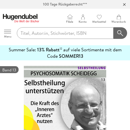
100 Tage Rückgaberecht***
Abholung in über 100 Filialen
Filiale
Konto
Merkzettel
Warenkorb
Hugendubel
Menu
Summer Sale:
13% Rabatt
auf viele Sortimente mit dem
12
mehr
Code
SOMMER13
erfahren
Band 13