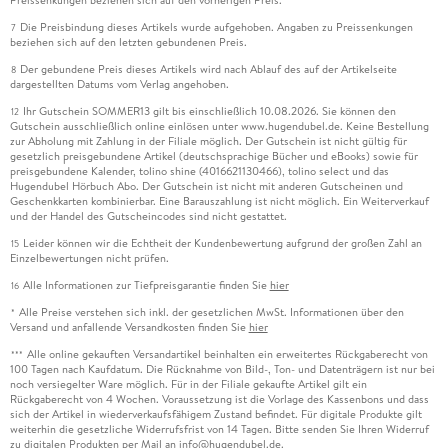
Die Preisbindung dieses Artikels wurde aufgehoben. Angaben zu Preissenkungen
7
beziehen sich auf den letzten gebundenen Preis.
Der gebundene Preis dieses Artikels wird nach Ablauf des auf der Artikelseite
8
dargestellten Datums vom Verlag angehoben.
Ihr Gutschein SOMMER13 gilt bis einschließlich 10.08.2026. Sie können den
12
Gutschein ausschließlich online einlösen unter www.hugendubel.de. Keine Bestellung
zur Abholung mit Zahlung in der Filiale möglich. Der Gutschein ist nicht gültig für
gesetzlich preisgebundene Artikel (deutschsprachige Bücher und eBooks) sowie für
preisgebundene Kalender, tolino shine (4016621130466), tolino select und das
Hugendubel Hörbuch Abo. Der Gutschein ist nicht mit anderen Gutscheinen und
Geschenkkarten kombinierbar. Eine Barauszahlung ist nicht möglich. Ein Weiterverkauf
und der Handel des Gutscheincodes sind nicht gestattet.
Leider können wir die Echtheit der Kundenbewertung aufgrund der großen Zahl an
15
Einzelbewertungen nicht prüfen.
Alle Informationen zur Tiefpreisgarantie finden Sie
hier
16
Alle Preise verstehen sich inkl. der gesetzlichen MwSt. Informationen über den
*
Versand und anfallende Versandkosten finden Sie
hier
Alle online gekauften Versandartikel beinhalten ein erweitertes Rückgaberecht von
***
100 Tagen nach Kaufdatum. Die Rücknahme von Bild-, Ton- und Datenträgern ist nur bei
noch versiegelter Ware möglich. Für in der Filiale gekaufte Artikel gilt ein
Rückgaberecht von 4 Wochen. Voraussetzung ist die Vorlage des Kassenbons und dass
sich der Artikel in wiederverkaufsfähigem Zustand befindet. Für digitale Produkte gilt
weiterhin die gesetzliche Widerrufsfrist von 14 Tagen. Bitte senden Sie Ihren Widerruf
zu digitalen Produkten per Mail an info@hugendubel.de.