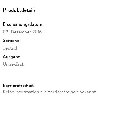
Produktdetails
Erscheinungsdatum
02. Dezember 2016
Sprache
deutsch
Ausgabe
Ungekürzt
Dateigröße
58,45 MB
Barrierefreiheit
Laufzeit
Keine Information zur Barrierefreiheit bekannt
67 Minuten
Reihe
Psychosomatik Scheidegg, 13
Autor/Autorin
Dr. med. Wolf-Jürgen Maurer