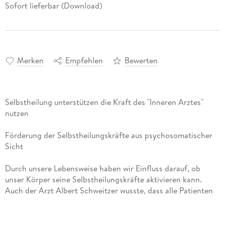
Sofort lieferbar (Download)
Merken
Empfehlen
Bewerten
Selbstheilung unterstützen die Kraft des "Inneren Arztes"
nutzen
Förderung der Selbstheilungskräfte aus psychosomatischer
Sicht
Durch unsere Lebensweise haben wir Einfluss darauf, ob
unser Körper seine Selbstheilungskräfte aktivieren kann.
Auch der Arzt Albert Schweitzer wusste, dass alle Patienten
ihren eigenen Arzt in sich tragen. Die Heilkraft des inneren
Arztes wird dramatisch durch chronische
Stressverhaltensmuster, ungelöste Konflikte und einen nicht