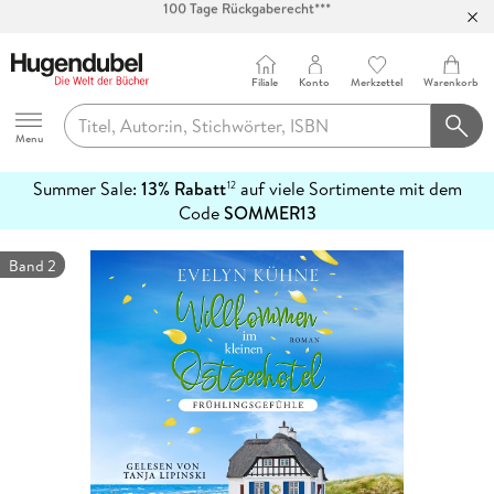
Abholung in über 100 Filialen
Filiale
Konto
Merkzettel
Warenkorb
Hugendubel
Menu
Summer Sale:
13% Rabatt
auf viele Sortimente mit dem
12
mehr
Code
SOMMER13
erfahren
Band 2