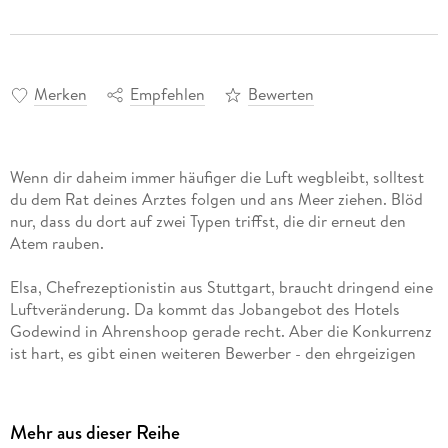
Merken
Empfehlen
Bewerten
Wenn dir daheim immer häufiger die Luft wegbleibt, solltest
du dem Rat deines Arztes folgen und ans Meer ziehen. Blöd
nur, dass du dort auf zwei Typen triffst, die dir erneut den
Atem rauben.
Elsa, Chefrezeptionistin aus Stuttgart, braucht dringend eine
Luftveränderung. Da kommt das Jobangebot des Hotels
Godewind in Ahrenshoop gerade recht. Aber die Konkurrenz
ist hart, es gibt einen weiteren Bewerber - den ehrgeizigen
Manuel. Für ganz viel Ostseeflair sorgt dagegen der
sympathische Fiete, der Elsa voller Charme den Darß zeigt
und damit ihr Herz endgültig durcheinander bringt. Doch auf
Mehr aus dieser Reihe
einmal geschehen seltsame Dinge im Hotel und alle