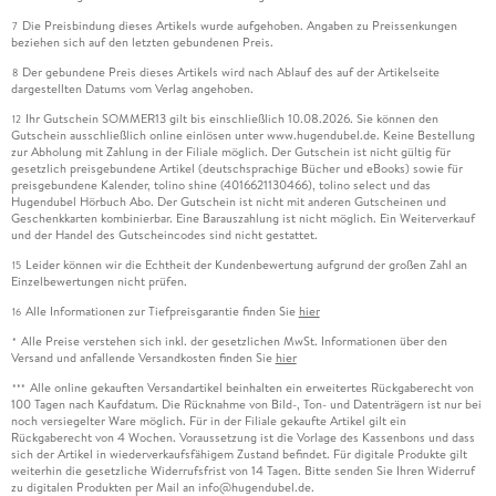
Die Preisbindung dieses Artikels wurde aufgehoben. Angaben zu Preissenkungen
7
beziehen sich auf den letzten gebundenen Preis.
Der gebundene Preis dieses Artikels wird nach Ablauf des auf der Artikelseite
8
dargestellten Datums vom Verlag angehoben.
Ihr Gutschein SOMMER13 gilt bis einschließlich 10.08.2026. Sie können den
12
Gutschein ausschließlich online einlösen unter www.hugendubel.de. Keine Bestellung
zur Abholung mit Zahlung in der Filiale möglich. Der Gutschein ist nicht gültig für
gesetzlich preisgebundene Artikel (deutschsprachige Bücher und eBooks) sowie für
preisgebundene Kalender, tolino shine (4016621130466), tolino select und das
Hugendubel Hörbuch Abo. Der Gutschein ist nicht mit anderen Gutscheinen und
Geschenkkarten kombinierbar. Eine Barauszahlung ist nicht möglich. Ein Weiterverkauf
und der Handel des Gutscheincodes sind nicht gestattet.
Leider können wir die Echtheit der Kundenbewertung aufgrund der großen Zahl an
15
Einzelbewertungen nicht prüfen.
Alle Informationen zur Tiefpreisgarantie finden Sie
hier
16
Alle Preise verstehen sich inkl. der gesetzlichen MwSt. Informationen über den
*
Versand und anfallende Versandkosten finden Sie
hier
Alle online gekauften Versandartikel beinhalten ein erweitertes Rückgaberecht von
***
100 Tagen nach Kaufdatum. Die Rücknahme von Bild-, Ton- und Datenträgern ist nur bei
noch versiegelter Ware möglich. Für in der Filiale gekaufte Artikel gilt ein
Rückgaberecht von 4 Wochen. Voraussetzung ist die Vorlage des Kassenbons und dass
sich der Artikel in wiederverkaufsfähigem Zustand befindet. Für digitale Produkte gilt
weiterhin die gesetzliche Widerrufsfrist von 14 Tagen. Bitte senden Sie Ihren Widerruf
zu digitalen Produkten per Mail an info@hugendubel.de.