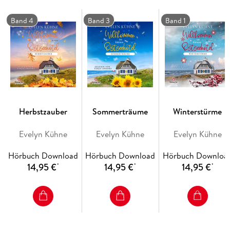
Zukunftspläne scheinen sich ganz von allein aufzulösen . . .
Band 4
Band 3
Band 1
Die Frage ist: Kann Elsa sich den Job schnappen und einen
Umzugswagen Richtung Ostsee bestellen?
Willkommen im Hotel Godewind in Ahrenshoop, auf dem
Darß. Teil 2 der neuen Reihe von Bestseller-Autorin Evelyn
Kühne.
Herbstzauber
Sommerträume
Winterstürme
Evelyn Kühne
Evelyn Kühne
Evelyn Kühne
Hörbuch Download
Hörbuch Download
Hörbuch Downloa
14,95 €
14,95 €
14,95 €
*
*
*