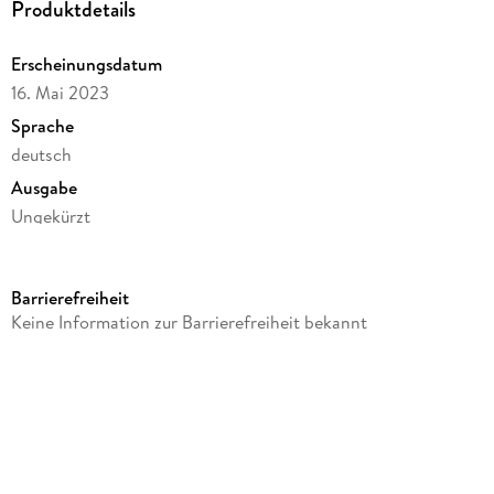
Produktdetails
Erscheinungsdatum
16. Mai 2023
Sprache
deutsch
Ausgabe
Ungekürzt
Dateigröße
500,65 MB
Barrierefreiheit
Laufzeit
Keine Information zur Barrierefreiheit bekannt
587 Minuten
Reihe
Willkommen im kleinen Ostseehotel, 2
Autor/Autorin
Evelyn Kühne