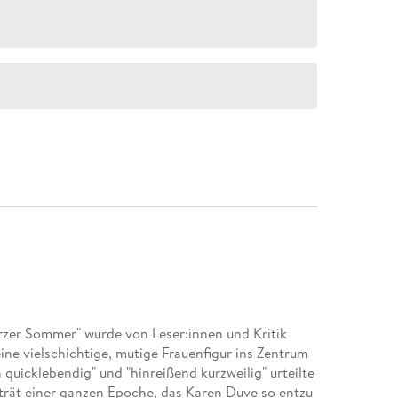
rzer Sommer" wurde von Leser:innen und Kritik
eine vielschichtige, mutige Frauenfigur ins Zentrum
h quicklebendig" und "hinreißend kurzweilig" urteilte
rträt einer ganzen Epoche, das Karen Duve so entzu