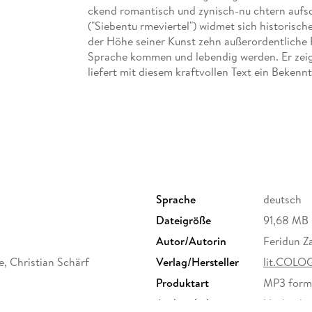
ckend romantisch und zynisch-nu chtern aufsc
("Siebentu rmeviertel") widmet sich historische
der Höhe seiner Kunst zehn außerordentliche 
Sprache kommen und lebendig werden. Er zeigt
liefert mit diesem kraftvollen Text ein Bekenn
Menschheitserzählung, aus Sicht der Frau. Kei
Mod. : Christian Schärf. Ein Gespräch mit L
Sprache
deutsch
Dateigröße
91,68 MB
Autor/Autorin
Feridun Z
, Christian Schärf
Verlag/Hersteller
lit.COLO
Produktart
MP3 form
Audioinhalt
Hörbuch