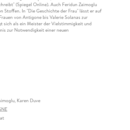
hreibt" (Spiegel Online). Auch Feridun Zaimoglu
n Stoffen. In "Die Geschichte der Frau" lässt er auf
Frauen von Antigone bis Valerie Solanas zur
 sich als ein Meister der Vielstimmigkeit und
tnis zur Notwendigkeit einer neuen
n Friedensangebot, keine Schmeichelei. Tabula rasa!
esung im Rahmen der lit. COLOGNE 2019.
aimoglu, Karen Duve
GNE
at