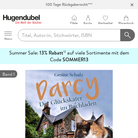
100 Tage Rückgaberecht***
Abholung in über 100 Filialen
Filiale
Konto
Merkzettel
Warenkorb
Hugendubel
Menu
Summer Sale:
13% Rabatt
auf viele Sortimente mit dem
12
mehr
Code
SOMMER13
erfahren
Band 1