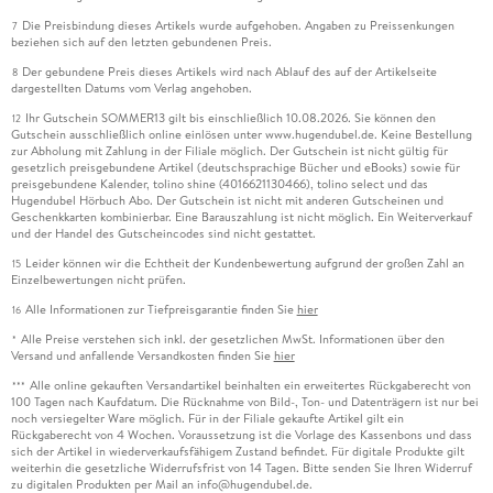
Die Preisbindung dieses Artikels wurde aufgehoben. Angaben zu Preissenkungen
7
beziehen sich auf den letzten gebundenen Preis.
Der gebundene Preis dieses Artikels wird nach Ablauf des auf der Artikelseite
8
dargestellten Datums vom Verlag angehoben.
Ihr Gutschein SOMMER13 gilt bis einschließlich 10.08.2026. Sie können den
12
Gutschein ausschließlich online einlösen unter www.hugendubel.de. Keine Bestellung
zur Abholung mit Zahlung in der Filiale möglich. Der Gutschein ist nicht gültig für
gesetzlich preisgebundene Artikel (deutschsprachige Bücher und eBooks) sowie für
preisgebundene Kalender, tolino shine (4016621130466), tolino select und das
Hugendubel Hörbuch Abo. Der Gutschein ist nicht mit anderen Gutscheinen und
Geschenkkarten kombinierbar. Eine Barauszahlung ist nicht möglich. Ein Weiterverkauf
und der Handel des Gutscheincodes sind nicht gestattet.
Leider können wir die Echtheit der Kundenbewertung aufgrund der großen Zahl an
15
Einzelbewertungen nicht prüfen.
Alle Informationen zur Tiefpreisgarantie finden Sie
hier
16
Alle Preise verstehen sich inkl. der gesetzlichen MwSt. Informationen über den
*
Versand und anfallende Versandkosten finden Sie
hier
Alle online gekauften Versandartikel beinhalten ein erweitertes Rückgaberecht von
***
100 Tagen nach Kaufdatum. Die Rücknahme von Bild-, Ton- und Datenträgern ist nur bei
noch versiegelter Ware möglich. Für in der Filiale gekaufte Artikel gilt ein
Rückgaberecht von 4 Wochen. Voraussetzung ist die Vorlage des Kassenbons und dass
sich der Artikel in wiederverkaufsfähigem Zustand befindet. Für digitale Produkte gilt
weiterhin die gesetzliche Widerrufsfrist von 14 Tagen. Bitte senden Sie Ihren Widerruf
zu digitalen Produkten per Mail an info@hugendubel.de.