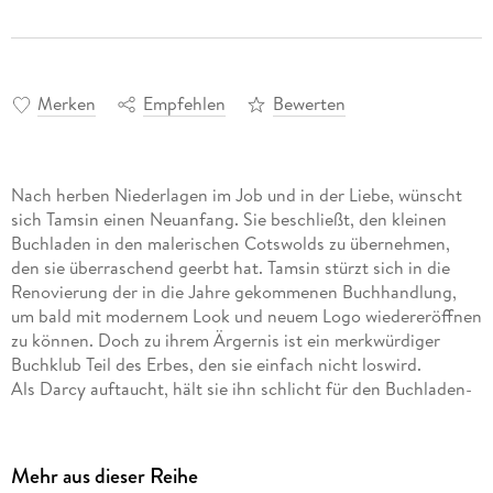
Merken
Empfehlen
Bewerten
Nach herben Niederlagen im Job und in der Liebe, wünscht
sich Tamsin einen Neuanfang. Sie beschließt, den kleinen
Buchladen in den malerischen Cotswolds zu übernehmen,
den sie überraschend geerbt hat. Tamsin stürzt sich in die
Renovierung der in die Jahre gekommenen Buchhandlung,
um bald mit modernem Look und neuem Logo wiedereröffnen
zu können. Doch zu ihrem Ärgernis ist ein merkwürdiger
Buchklub Teil des Erbes, den sie einfach nicht loswird.
Als Darcy auftaucht, hält sie ihn schlicht für den Buchladen-
Kater - nicht der einzige Irrtum, dem Tamsin erliegt. Beinahe
zu spät erkennt sie, dass sie mit ihren
Modernisierungsmaßnahmen den guten Ruf der
Mehr aus dieser Reihe
Buchhandlung und damit auch ihre Zukunft aufs Spiel setzt.