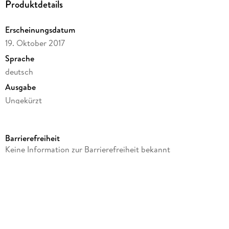
Produktdetails
Erscheinungsdatum
19. Oktober 2017
Sprache
deutsch
Ausgabe
Ungekürzt
Dateigröße
162,64 MB
Barrierefreiheit
Laufzeit
Keine Information zur Barrierefreiheit bekannt
255 Minuten
Reihe
Die Katzenserie, 1
Autor/Autorin
Gesine Schulz