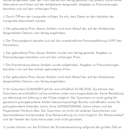
wurde aufgehoben oder der Preis wurde vom Verlag gesenkt. Die jeweils zutreffende
Alternative wird Ihnen auf der Artikelseite dargestellt. Angaben zu Preissenkungen
beziehen sich auf den vorherigen Preis.
Durch Öffnen der Leseprobe willigen Sie ein, dass Daten an den Anbieter der
3
Leseprobe übermittelt werden.
Der gebundene Preis dieses Artikels wird nach Ablauf des auf der Artikelseite
4
dargestellten Datums vom Verlag angehoben.
Der Preisvergleich bezieht sich auf die unverbindliche Preisempfehlung (UVP) des
5
Herstellers.
Der gebundene Preis dieses Artikels wurde vom Verlag gesenkt. Angaben zu
6
Preissenkungen beziehen sich auf den vorherigen Preis.
Die Preisbindung dieses Artikels wurde aufgehoben. Angaben zu Preissenkungen
7
beziehen sich auf den letzten gebundenen Preis.
Der gebundene Preis dieses Artikels wird nach Ablauf des auf der Artikelseite
8
dargestellten Datums vom Verlag angehoben.
Ihr Gutschein SOMMER13 gilt bis einschließlich 10.08.2026. Sie können den
12
Gutschein ausschließlich online einlösen unter www.hugendubel.de. Keine Bestellung
zur Abholung mit Zahlung in der Filiale möglich. Der Gutschein ist nicht gültig für
gesetzlich preisgebundene Artikel (deutschsprachige Bücher und eBooks) sowie für
preisgebundene Kalender, tolino shine (4016621130466), tolino select und das
Hugendubel Hörbuch Abo. Der Gutschein ist nicht mit anderen Gutscheinen und
Geschenkkarten kombinierbar. Eine Barauszahlung ist nicht möglich. Ein Weiterverkauf
und der Handel des Gutscheincodes sind nicht gestattet.
Leider können wir die Echtheit der Kundenbewertung aufgrund der großen Zahl an
15