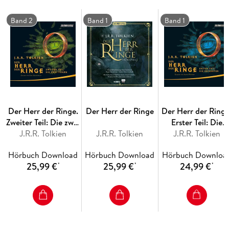
Der Herr der Ringe II: Die zwei Türme
- vollständig gelesen
Band 2
Band 1
Band 1
von Gert Heidenreich
Der Herr der Ringe III: Die Wiederkehr des Königs
-
vollständig gelesen von Gert Heidenreich
Der Herr der Ringe.
Der Herr der Ringe
Der Herr der Ringe
Zweiter Teil: Die zwei
Erster Teil: Die
J.R.R. Tolkien
Türme
J.R.R. Tolkien
J.R.R. Tolkien
Gefährten
Hörbuch Download
Hörbuch Download
Hörbuch Downloa
25,99 €
25,99 €
24,99 €
*
*
*