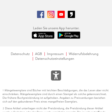
Mit Illustrationen des Autors. Aus dem Englischen von
Margaret Carroux. Klett-Cotta, Stuttgart 2021. 1300 S., geb.
© Alle Rechte vorbehalten. Frankfurter Allgemeine Zeitung
GmbH, Frankfurt.
Laden Sie unsere App herunter.
Datenschutz
AGB
Impressum
Widerrufsbelehrung
Datenschutzeinstellungen
Mängelexemplare sind Bücher mit leichten Beschädigungen, die das Lesen aber nicht
1
einschränken. Mängelexemplare sind durch einen Stempel als solche gekennzeichnet.
Die frühere Buchpreisbindung ist aufgehoben. Angaben zu Preissenkungen beziehen
sich auf den gebundenen Preis eines mangelfreien Exemplars.
Diese Artikel unterliegen nicht der Preisbindung, die Preisbindung dieser Artikel
2