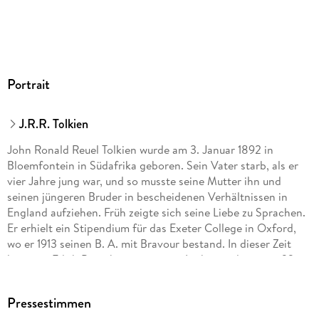
GTIN
9783844507188
Portrait
J.R.R. Tolkien
John Ronald Reuel Tolkien wurde am 3. Januar 1892 in
Bloemfontein in Südafrika geboren. Sein Vater starb, als er
vier Jahre jung war, und so musste seine Mutter ihn und
seinen jüngeren Bruder in bescheidenen Verhältnissen in
England aufziehen. Früh zeigte sich seine Liebe zu Sprachen.
Er erhielt ein Stipendium für das Exeter College in Oxford,
wo er 1913 seinen B. A. mit Bravour bestand. In dieser Zeit
lernte er Edith Bratt kennen, seine »Lúthien«, die er am 22.
März 1916 heiratete. Das Ehepaar Tolkien hatte vier Kinder:
1917 wurde John geboren, 1920 kam Michael zur Welt. Der
Pressestimmen
Herausgeber der kritischen Werkausgabe seines Vaters,