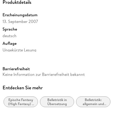
Produktdetails
Erscheinungsdatum
13. September 2007
Sprache
deutsch
Auflage
Ungekürzte Lesung
Ausgabe
Ungekürzt
Barrierefreiheit
Dateigröße
Keine Information zur Barrierefreiheit bekannt
850,39 MB
Laufzeit
Entdecken Sie mehr
930 Minuten
Epische Fantasy
Belletristik in
Belletristik:
Reihe
(High Fantasy) /
Übersetzung
allgemein und
Der Herr der Ringe / The Lord of the Rings, 3
Heroische
literarisch, nicht
Fantasy
nach Genre