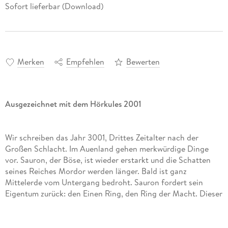
Sofort lieferbar (Download)
Merken
Empfehlen
Bewerten
Ausgezeichnet mit dem Hörkules 2001
Wir schreiben das Jahr 3001, Drittes Zeitalter nach der
Großen Schlacht. Im Auenland gehen merkwürdige Dinge
vor. Sauron, der Böse, ist wieder erstarkt und die Schatten
seines Reiches Mordor werden länger. Bald ist ganz
Mittelerde vom Untergang bedroht. Sauron fordert sein
Eigentum zurück: den Einen Ring, den Ring der Macht. Dieser
ist unter allen Geschöpfen, stolzen Elben, klugen Zauberern,
Menschen und Zwergen ausgerechnet Frodo, dem Hobbit, in
die Hände gefallen. Nur er allein kann Mittelerde retten und