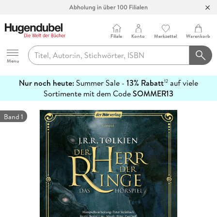
Abholung in über 100 Filialen
Filiale
Konto
Merkzettel
Warenkorb
Hugendubel
Menu
Nur noch heute:
Summer Sale -
13% Rabatt
auf viele
12
mehr
Sortimente mit dem Code
SOMMER13
erfahren
Band 1