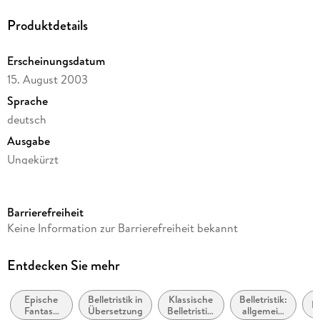
Produktdetails
Erscheinungsdatum
15. August 2003
Sprache
deutsch
Ausgabe
Ungekürzt
Laufzeit
686 Minuten
Barrierefreiheit
Altersempfehlung
Keine Information zur Barrierefreiheit bekannt
von 12 bis 99 Jahren
Reihe
Entdecken Sie mehr
Der Herr der Ringe / The Lord of the Rings, 1
Epische
Belletristik in
Klassische
Belletristik:
Autor/Autorin
Fa
Fantasy
Übersetzung
Belletristik:
allgemein
J.R.R. Tolkien