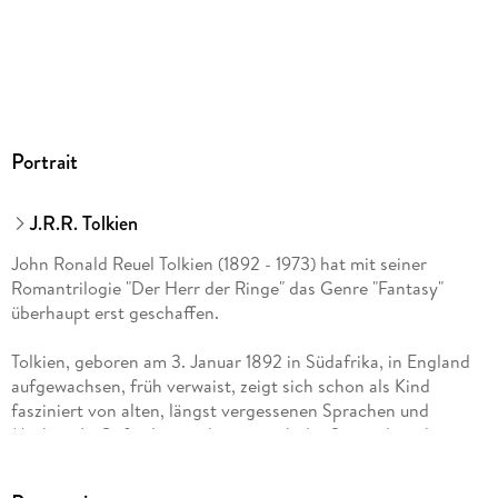
Portrait
J.R.R. Tolkien
John Ronald Reuel Tolkien (1892 - 1973) hat mit seiner
Romantrilogie "Der Herr der Ringe" das Genre "Fantasy"
überhaupt erst geschaffen.
Tolkien, geboren am 3. Januar 1892 in Südafrika, in England
aufgewachsen, früh verwaist, zeigt sich schon als Kind
fasziniert von alten, längst vergessenen Sprachen und
Mythen. In Oxford spezialisierte sich der Stipendiat, der seit
Kindertagen in seiner Freizeit zum bloßen Zeitvertreib
Alphabete kreierte und neue Sprachen komponierte wie