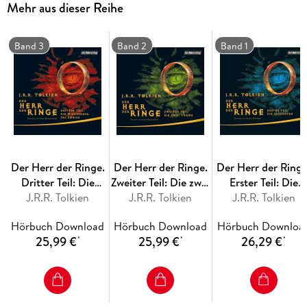
Mehr aus dieser Reihe
macht sich auf zum Schicksalsberg. Und so beginnen die
Großen Jahre...
Band 3
Band 2
Band 1
Die kleinen Hobbits aus dem Auenland sind spätestens seit
"Der kleine Hobbit" die unbestrittenen Stars der Fantasy-
Literatur.
Der Herr der Ringe.
Der Herr der Ringe.
Der Herr der Ringe
Dritter Teil: Die
Zweiter Teil: Die zwei
Erster Teil: Die
Wiederkehr des
J.R.R. Tolkien
J.R.R. Tolkien
Türme
J.R.R. Tolkien
Gefährten
Königs
Hörbuch Download
Hörbuch Download
Hörbuch Downloa
25,99 €
25,99 €
26,29 €
*
*
*