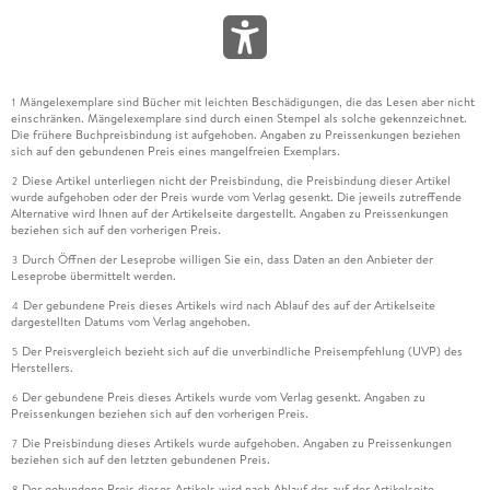
Mängelexemplare sind Bücher mit leichten Beschädigungen, die das Lesen aber nicht
1
einschränken. Mängelexemplare sind durch einen Stempel als solche gekennzeichnet.
Die frühere Buchpreisbindung ist aufgehoben. Angaben zu Preissenkungen beziehen
sich auf den gebundenen Preis eines mangelfreien Exemplars.
Diese Artikel unterliegen nicht der Preisbindung, die Preisbindung dieser Artikel
2
wurde aufgehoben oder der Preis wurde vom Verlag gesenkt. Die jeweils zutreffende
Alternative wird Ihnen auf der Artikelseite dargestellt. Angaben zu Preissenkungen
beziehen sich auf den vorherigen Preis.
Durch Öffnen der Leseprobe willigen Sie ein, dass Daten an den Anbieter der
3
Leseprobe übermittelt werden.
Der gebundene Preis dieses Artikels wird nach Ablauf des auf der Artikelseite
4
dargestellten Datums vom Verlag angehoben.
Der Preisvergleich bezieht sich auf die unverbindliche Preisempfehlung (UVP) des
5
Herstellers.
Der gebundene Preis dieses Artikels wurde vom Verlag gesenkt. Angaben zu
6
Preissenkungen beziehen sich auf den vorherigen Preis.
Die Preisbindung dieses Artikels wurde aufgehoben. Angaben zu Preissenkungen
7
beziehen sich auf den letzten gebundenen Preis.
Der gebundene Preis dieses Artikels wird nach Ablauf des auf der Artikelseite
8