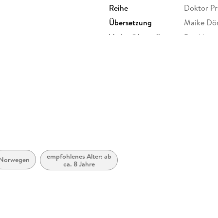
Reihe
Doktor Pr
Übersetzung
Maike Dör
Verlag/Hersteller
Der Hörve
Produktart
MP3 form
Audioinhalt
Hörbuch
empfohlenes Alter: ab
Norwegen
ca. 8 Jahre