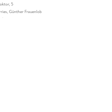
oktor, 5
ries, Günther Frauenlob
rlag
at