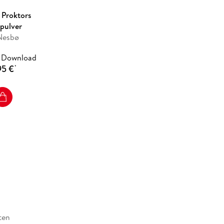
 Proktors
pulver
Nesbø
 Download
95 €
*
ten