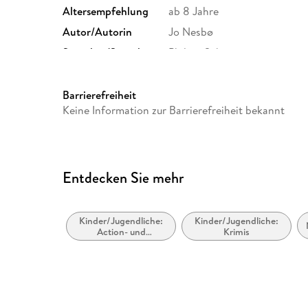
Altersempfehlung
ab 8 Jahre
Autor/Autorin
Jo Nesbø
Sprecher/Sprecherin
Philipp Schepmann
Family Sharing
Ja
Dateiformat
MP3
Barrierefreiheit
Keine Information zur Barrierefreiheit bekannt
GTIN
9783844527636
Entdecken Sie mehr
Kinder/Jugendliche:
Kinder/Jugendliche:
Action- und
Krimis
Abenteuergeschichten