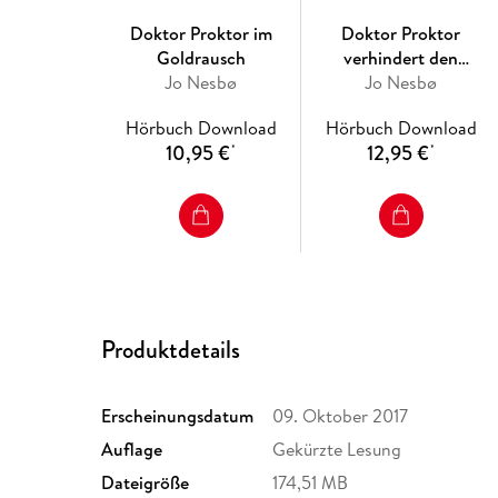
Doktor Proktor im
Doktor Proktor
Goldrausch
verhindert den
Jo Nesbø
Weltuntergang. Oder
Jo Nesbø
auch nicht ...
Hörbuch Download
Hörbuch Download
10,95 €
12,95 €
*
*
Produktdetails
Erscheinungsdatum
09. Oktober 2017
Auflage
Gekürzte Lesung
Dateigröße
174,51 MB