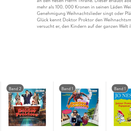
an den fiesen Herrn Thrane. Dieser erlaubt abe
mehr als 100. 000 Kronen in seinen Läden We
Genehmigung Weihnachtslieder singt oder Plätz
Glück kennt Doktor Proktor den Weihnachtsma
versucht er, den Kindern auf der ganzen Welt 
Herrlich schräg gelesen von Philipp Schepman
(Laufzeit: 3h 58)
Band 2
Band 1
Band 1