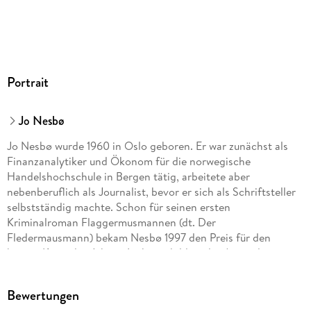
Audioinhalt
Hörbuch
GTIN
9783844505238
Portrait
Jo Nesbø
Jo Nesbø wurde 1960 in Oslo geboren. Er war zunächst als
Finanzanalytiker und Ökonom für die norwegische
Handelshochschule in Bergen tätig, arbeitete aber
nebenberuflich als Journalist, bevor er sich als Schriftsteller
selbstständig machte. Schon für seinen ersten
Kriminalroman Flaggermusmannen (dt. Der
Fledermausmann) bekam Nesbø 1997 den Preis für den
besten Krimi des Jahres. In ihm schildert der Autor die
Erlebnisse von Kriminalkommissar Harry Hole auf einer
Dienstreise nach Australien. Jo Nesbø ist als Frontmann,
Bewertungen
Vokalist und Komponist der Pop-Band 'Di Derre' auch ein