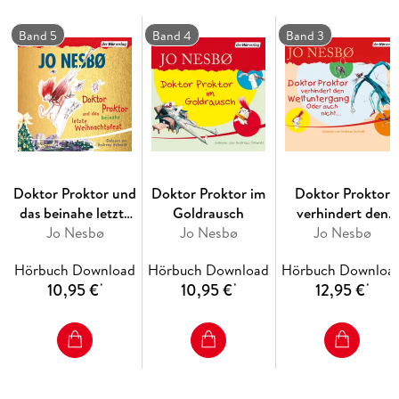
Band 5
Band 4
Band 3
Doktor Proktor und
Doktor Proktor im
Doktor Proktor
das beinahe letzte
Goldrausch
verhindert den
Weihnachtsfest
Jo Nesbø
Jo Nesbø
Weltuntergang.
Jo Nesbø
Oder auch nicht ..
Hörbuch Download
Hörbuch Download
Hörbuch Downloa
10,95 €
10,95 €
12,95 €
*
*
*