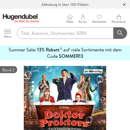
Abholung in über 100 Filialen
Filiale
Konto
Merkzettel
Warenkorb
Hugendubel
Menu
Summer Sale:
13% Rabatt
auf viele Sortimente mit dem
12
mehr
Code
SOMMER13
erfahren
Band 2