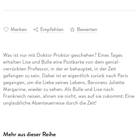
Merken
Empfehlen
Bewerten
Was ist nur mit Doktor Proktor geschehen? Eines Tages
erhalten Lise und Bulle eine Postkarte von dem genial-
verrückten Professor, in der er behauptet, in der Zeit
gefangen zu sein. Dabei ist er eigentlich zurück nach Paris
gegangen, um die Liebe seines Lebens, Baroness Juliette
Margarine, wieder zu sehen. Als Bulle und Lise nach
Frankreich reisen, ahnen sie nicht, was auf sie zukommt: Eine
unglaubliche Abenteuerreise durch die Zeit!
Andreas Schmidts Lesung sprüht geradezu vor Witz,
Skurrilität und Frechheit - ein herrlich heiteres Hörbuch und
ein Plädoyer für das Anderssein und die Freundschaft.
Mehr aus dieser Reihe