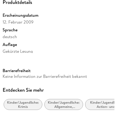
Produktdetails
Erscheinungsdatum
12. Februar 2009
Sprache
deutsch
Auflage
Gekürzte Lesung
Ausgabe
Gekürzt
Barrierefreiheit
Dateigröße
Keine Information zur Barrierefreiheit bekannt
159,19 MB
Laufzeit
Entdecken Sie mehr
251 Minuten
Kinder/Jugendliche:
Kinder/Jugendliche:
Kinder/Jugendlic
Altersempfehlung
Krimis
Allgemeine,
Action- und
von 8 bis 99 Jahren
moderne und
Abenteuergeschi
zeitgenössische