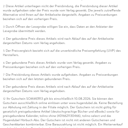
Diese Artikel unterliegen nicht der Preisbindung, die Preisbindung dieser Artikel
2
wurde aufgehoben oder der Preis wurde vom Verlag gesenkt. Die jeweils zutreffende
Alternative wird Ihnen auf der Artikelseite dargestellt. Angaben zu Preissenkungen
beziehen sich auf den vorherigen Preis.
Durch Öffnen der Leseprobe willigen Sie ein, dass Daten an den Anbieter der
3
Leseprobe übermittelt werden.
Der gebundene Preis dieses Artikels wird nach Ablauf des auf der Artikelseite
4
dargestellten Datums vom Verlag angehoben.
Der Preisvergleich bezieht sich auf die unverbindliche Preisempfehlung (UVP) des
5
Herstellers.
Der gebundene Preis dieses Artikels wurde vom Verlag gesenkt. Angaben zu
6
Preissenkungen beziehen sich auf den vorherigen Preis.
Die Preisbindung dieses Artikels wurde aufgehoben. Angaben zu Preissenkungen
7
beziehen sich auf den letzten gebundenen Preis.
Der gebundene Preis dieses Artikels wird nach Ablauf des auf der Artikelseite
8
dargestellten Datums vom Verlag angehoben.
Ihr Gutschein SOMMER13 gilt bis einschließlich 10.08.2026. Sie können den
12
Gutschein ausschließlich online einlösen unter www.hugendubel.de. Keine Bestellung
zur Abholung mit Zahlung in der Filiale möglich. Der Gutschein ist nicht gültig für
gesetzlich preisgebundene Artikel (deutschsprachige Bücher und eBooks) sowie für
preisgebundene Kalender, tolino shine (4016621130466), tolino select und das
Hugendubel Hörbuch Abo. Der Gutschein ist nicht mit anderen Gutscheinen und
Geschenkkarten kombinierbar. Eine Barauszahlung ist nicht möglich. Ein Weiterverkauf