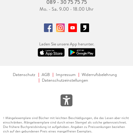
089 - 30 75 75 75
Mo. - Sa. 9.00 - 18.00 Uhr
Laden Sie unsere App herunter.
Datenschutz
AGB
Impressum
Widerrufsbelehrung
Datenschutzeinstellungen
Mängelexemplare sind Bücher mit leichten Beschädigungen, die das Lesen aber nicht
1
einschränken. Mängelexemplare sind durch einen Stempel als solche gekennzeichnet.
Die frühere Buchpreisbindung ist aufgehoben. Angaben zu Preissenkungen beziehen
sich auf den gebundenen Preis eines mangelfreien Exemplars.