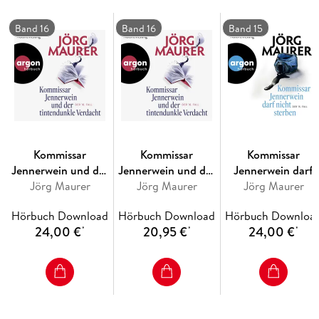
dabei nicht erahnt, ist der nächste Tatort . . .
Band 16
Band 16
Band 15
Kommissar
Kommissar
Kommissar
Jennerwein und der
Jennerwein und der
Jennerwein darf
tintendunkle
Jörg Maurer
tintendunkle
Jörg Maurer
nicht sterben
Jörg Maurer
Verdacht
Verdacht
Hörbuch Download
Hörbuch Download
Hörbuch Downloa
24,00 €
20,95 €
24,00 €
*
*
*