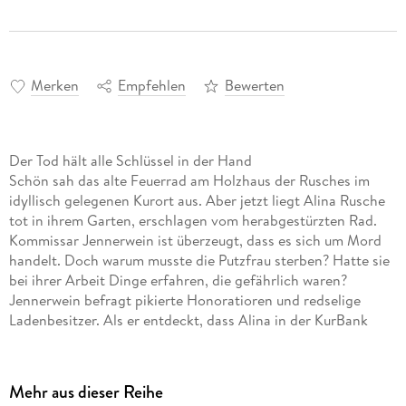
Merken
Empfehlen
Bewerten
Der Tod hält alle Schlüssel in der Hand
Schön sah das alte Feuerrad am Holzhaus der Rusches im
idyllisch gelegenen Kurort aus. Aber jetzt liegt Alina Rusche
tot in ihrem Garten, erschlagen vom herabgestürzten Rad.
Kommissar Jennerwein ist überzeugt, dass es sich um Mord
handelt. Doch warum musste die Putzfrau sterben? Hatte sie
bei ihrer Arbeit Dinge erfahren, die gefährlich waren?
Jennerwein befragt pikierte Honoratioren und redselige
Ladenbesitzer. Als er entdeckt, dass Alina in der KurBank
geputzt hat, führt die Spur zum legendär sicheren
Schließfachraum. Hier ruhen versteckt und verriegelt
genügend Geheimnisse, für die sich ein Mord lohnt.
Mehr aus dieser Reihe
Jennerwein ermittelt in alle Richtungen. Das einzige, was er