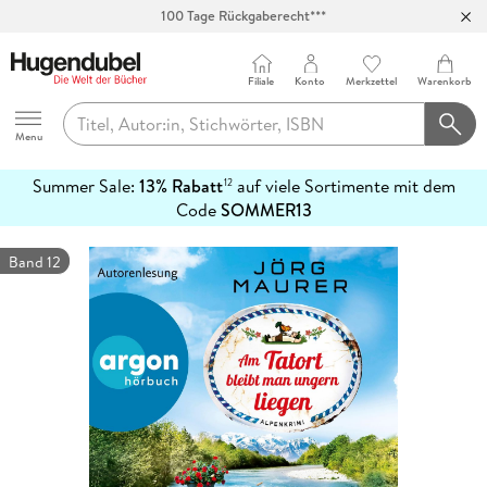
Abholung in über 100 Filialen
Filiale
Konto
Merkzettel
Warenkorb
Hugendubel
Menu
Summer Sale:
13% Rabatt
auf viele Sortimente mit dem
12
mehr
Code
SOMMER13
erfahren
Band 12