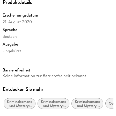
Produktdetails
Erscheinungsdatum
21. August 2020
Sprache
deutsch
Ausgabe
Ungekürzt
Dateigröße
508,38 MB
Barrierefreiheit
Laufzeit
Keine Information zur Barrierefreiheit bekannt
602 Minuten
Reihe
Entdecken Sie mehr
Kommissar Jennerwein ermittelt, 12
Kriminalromane
Kriminalromane
Kriminalromane
Autor/Autorin
Obe
und Mystery:
und Mystery:
und Mystery:
Jörg Maurer
Cosy Mystery
Humor
Polizeiarbeit &
Forensik