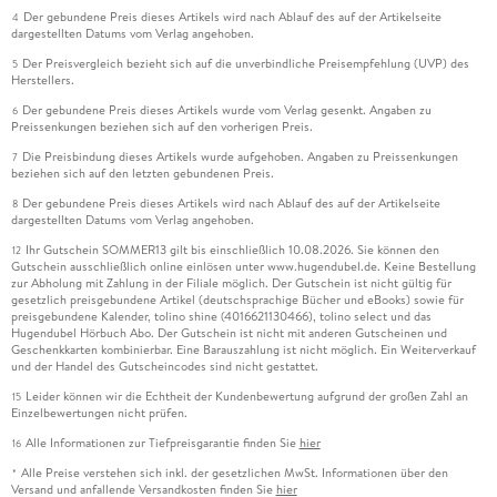
Der gebundene Preis dieses Artikels wird nach Ablauf des auf der Artikelseite
4
dargestellten Datums vom Verlag angehoben.
Der Preisvergleich bezieht sich auf die unverbindliche Preisempfehlung (UVP) des
5
Herstellers.
Der gebundene Preis dieses Artikels wurde vom Verlag gesenkt. Angaben zu
6
Preissenkungen beziehen sich auf den vorherigen Preis.
Die Preisbindung dieses Artikels wurde aufgehoben. Angaben zu Preissenkungen
7
beziehen sich auf den letzten gebundenen Preis.
Der gebundene Preis dieses Artikels wird nach Ablauf des auf der Artikelseite
8
dargestellten Datums vom Verlag angehoben.
Ihr Gutschein SOMMER13 gilt bis einschließlich 10.08.2026. Sie können den
12
Gutschein ausschließlich online einlösen unter www.hugendubel.de. Keine Bestellung
zur Abholung mit Zahlung in der Filiale möglich. Der Gutschein ist nicht gültig für
gesetzlich preisgebundene Artikel (deutschsprachige Bücher und eBooks) sowie für
preisgebundene Kalender, tolino shine (4016621130466), tolino select und das
Hugendubel Hörbuch Abo. Der Gutschein ist nicht mit anderen Gutscheinen und
Geschenkkarten kombinierbar. Eine Barauszahlung ist nicht möglich. Ein Weiterverkauf
und der Handel des Gutscheincodes sind nicht gestattet.
Leider können wir die Echtheit der Kundenbewertung aufgrund der großen Zahl an
15
Einzelbewertungen nicht prüfen.
Alle Informationen zur Tiefpreisgarantie finden Sie
hier
16
Alle Preise verstehen sich inkl. der gesetzlichen MwSt. Informationen über den
*
Versand und anfallende Versandkosten finden Sie
hier