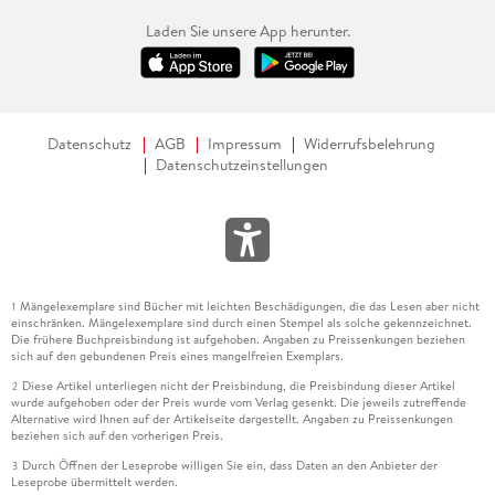
Laden Sie unsere App herunter.
Datenschutz
AGB
Impressum
Widerrufsbelehrung
Datenschutzeinstellungen
Mängelexemplare sind Bücher mit leichten Beschädigungen, die das Lesen aber nicht
1
einschränken. Mängelexemplare sind durch einen Stempel als solche gekennzeichnet.
Die frühere Buchpreisbindung ist aufgehoben. Angaben zu Preissenkungen beziehen
sich auf den gebundenen Preis eines mangelfreien Exemplars.
Diese Artikel unterliegen nicht der Preisbindung, die Preisbindung dieser Artikel
2
wurde aufgehoben oder der Preis wurde vom Verlag gesenkt. Die jeweils zutreffende
Alternative wird Ihnen auf der Artikelseite dargestellt. Angaben zu Preissenkungen
beziehen sich auf den vorherigen Preis.
Durch Öffnen der Leseprobe willigen Sie ein, dass Daten an den Anbieter der
3
Leseprobe übermittelt werden.