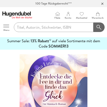
100 Tage Rückgaberecht***
Abholung in über 100 Filialen
Filiale
Konto
Merkzettel
Warenkorb
Hugendubel
Menu
Summer Sale:
13% Rabatt
auf viele Sortimente mit dem
12
mehr
Code
SOMMER13
erfahren