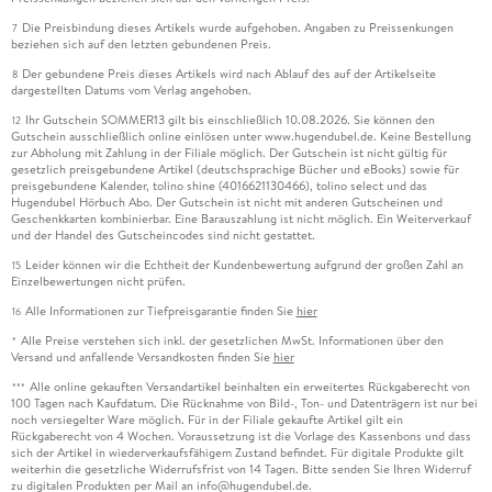
Die Preisbindung dieses Artikels wurde aufgehoben. Angaben zu Preissenkungen
7
beziehen sich auf den letzten gebundenen Preis.
Der gebundene Preis dieses Artikels wird nach Ablauf des auf der Artikelseite
8
dargestellten Datums vom Verlag angehoben.
Ihr Gutschein SOMMER13 gilt bis einschließlich 10.08.2026. Sie können den
12
Gutschein ausschließlich online einlösen unter www.hugendubel.de. Keine Bestellung
zur Abholung mit Zahlung in der Filiale möglich. Der Gutschein ist nicht gültig für
gesetzlich preisgebundene Artikel (deutschsprachige Bücher und eBooks) sowie für
preisgebundene Kalender, tolino shine (4016621130466), tolino select und das
Hugendubel Hörbuch Abo. Der Gutschein ist nicht mit anderen Gutscheinen und
Geschenkkarten kombinierbar. Eine Barauszahlung ist nicht möglich. Ein Weiterverkauf
und der Handel des Gutscheincodes sind nicht gestattet.
Leider können wir die Echtheit der Kundenbewertung aufgrund der großen Zahl an
15
Einzelbewertungen nicht prüfen.
Alle Informationen zur Tiefpreisgarantie finden Sie
hier
16
Alle Preise verstehen sich inkl. der gesetzlichen MwSt. Informationen über den
*
Versand und anfallende Versandkosten finden Sie
hier
Alle online gekauften Versandartikel beinhalten ein erweitertes Rückgaberecht von
***
100 Tagen nach Kaufdatum. Die Rücknahme von Bild-, Ton- und Datenträgern ist nur bei
noch versiegelter Ware möglich. Für in der Filiale gekaufte Artikel gilt ein
Rückgaberecht von 4 Wochen. Voraussetzung ist die Vorlage des Kassenbons und dass
sich der Artikel in wiederverkaufsfähigem Zustand befindet. Für digitale Produkte gilt
weiterhin die gesetzliche Widerrufsfrist von 14 Tagen. Bitte senden Sie Ihren Widerruf
zu digitalen Produkten per Mail an info@hugendubel.de.