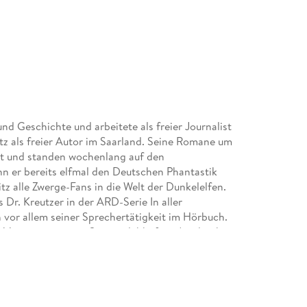
nd Geschichte und arbeitete als freier Journalist
tz als freier Autor im Saarland. Seine Romane um
zt und standen wochenlang auf den
ann er bereits elfmal den Deutschen Phantastik
tz alle Zwerge-Fans in die Welt der Dunkelelfen.
 Dr. Kreutzer in der ARD-Serie In aller
h vor allem seiner Sprechertätigkeit im Hörbuch.
r Virtuosität seiner Stimme lebhaften Ausdruck.
ung der Zwerge-Reihe von Markus Heitz und der