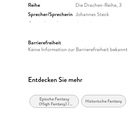
Reihe
Die Drachen-Reihe, 3
Sprecher/Sprecherin
Johannes Steck
Originalsprache
deutsch
Produktart
MP3 format
Audioinhalt
Hörbuch
Barrierefreiheit
Keine Information zur Barrierefreiheit bekannt
Entdecken Sie mehr
Epische Fantasy
Historische Fantasy
(High Fantasy) /
Heroische Fantasy