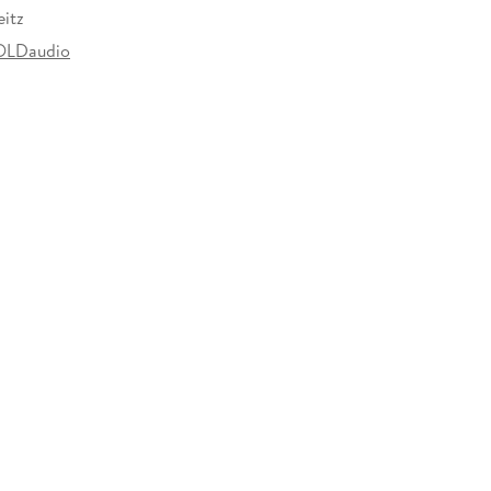
itz
LDaudio
920741