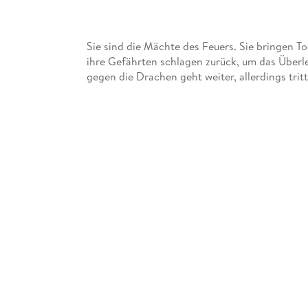
Sie sind die Mächte des Feuers. Sie bringen T
ihre Gefährten schlagen zurück, um das Überle
gegen die Drachen geht weiter, allerdings tri
Drachenjägern plötzlich ein neuer Mitbewerber 
einem Chemie-Unternehmen gehört und mit Sp
Grigorij benimmt sich zusehends merkwürdiger.
. . .