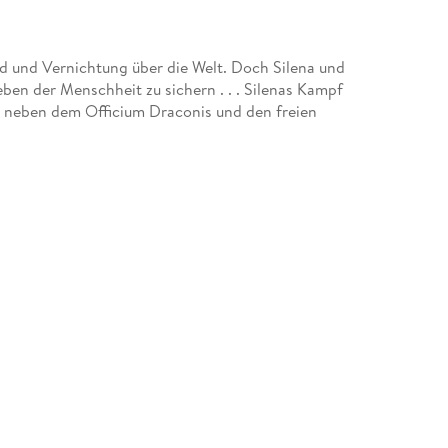
od und Vernichtung über die Welt. Doch Silena und
ben der Menschheit zu sichern . . . Silenas Kampf
tt neben dem Officium Draconis und den freien
auf den Plan: eine mysteriöse Flugstaffel, die zu
rühmitteln gegen die Drachen vorgeht. Und
 Als sei er unter den Bann eines Drachen gefallen