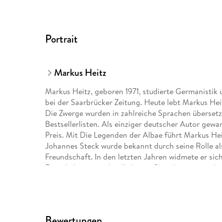
Portrait
Markus Heitz
Markus Heitz, geboren 1971, studierte Germanistik u
bei der Saarbrücker Zeitung. Heute lebt Markus Hei
Die Zwerge wurden in zahlreiche Sprachen überset
Bestsellerlisten. Als einziger deutscher Autor gew
Preis. Mit Die Legenden der Albae führt Markus Hei
Johannes Steck wurde bekannt durch seine Rolle als
Freundschaft. In den letzten Jahren widmete er sic
Er verleiht unterschiedlichsten Charakteren mit de
Bei Hörbuch Hamburg ist er u. a. die Stammbesetz
Henkerstocher-Serie von Oliver Pötzsch.
Bewertungen