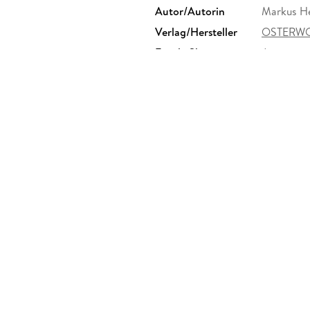
Autor/Autorin
Markus He
Verlag/Hersteller
OSTERWO
Family Sharing
Ja
Dateiformat
MP3
GTIN
9783844