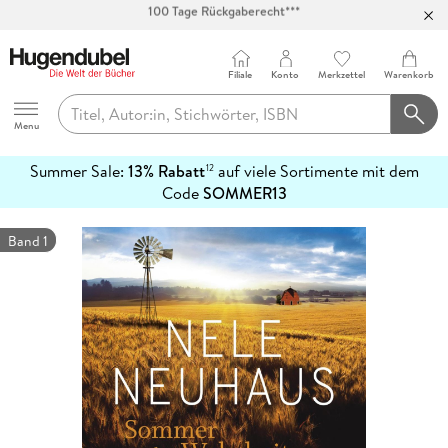
Abholung in über 100 Filialen
Filiale
Konto
Merkzettel
Warenkorb
Hugendubel
Menu
Summer Sale:
13% Rabatt
auf viele Sortimente mit dem
12
mehr
Code
SOMMER13
erfahren
Band 1