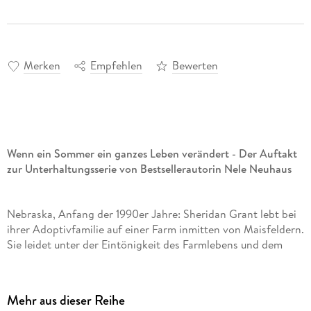
Merken
Empfehlen
Bewerten
Wenn ein Sommer ein ganzes Leben verändert - Der Auftakt
zur Unterhaltungsserie von Bestsellerautorin Nele Neuhaus
Nebraska, Anfang der 1990er Jahre: Sheridan Grant lebt bei
ihrer Adoptivfamilie auf einer Farm inmitten von Maisfeldern.
Sie leidet unter der Eintönigkeit des Farmlebens und dem
strengen Regime ihrer Adoptivmutter, die der musikalischen
Sheridan sogar das Klavierspielen verbietet. Zum Glück gibt
es den Farmarbeiter Brandon, den Rodeoreiter Nick und den
Mehr aus dieser Reihe
Künstler Christopher, die Sheridan den Hof machen und sie