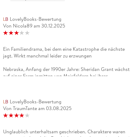
LovelyBooks-Bewertung
Von Nicola89
am
30.12.2025
Ein Familiendrama, bei dem eine Katastrophe die nächste
jagt. Wirkt manchmal leider zu erzwungen
Nebraska, Anfang der 1990er Jahre: Sheridan Grant wächst
auf einer Farm inmitten von Maisfeldern bei ihrer
Adoptivfamilie auf. Das monotone Farmleben und die
strenge Hand ihrer Adoptivmutter machen ihr schwer zu
schaffen. Doch Sheridan findet Trost bei ihrer liebevollen
LovelyBooks-Bewertung
Tante Isabella und in ihrer Leidenschaft für die Musik.Der
Von TraumTante
am
03.08.2025
Farmarbeiter Danny, der Rodeoreiter Nick und der Künstler
Christopher machen ihr den Hof, und sie stößt auf die
Tagebücher der geheimnisvollen Carolyn, die vor vielen
Jahren spurlos verschwand.Das Leben ist plötzlich
Unglaublich unterhaltsam geschrieben. Charaktere waren
aufregend, bis in einer schicksalhaften Halloween-Nacht