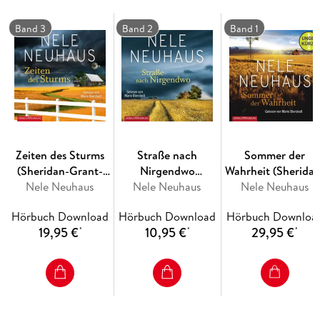
davor bewahren, vor Langeweile zu sterben. Bis in einer
Halloweennacht etwas Furchtbare spassiert. Nun zeigt sich,
Band 3
Band 2
Band 1
wem Sheridan vertrauen kann . . .
Nele Neuhaus Saga um die junge Sheridan Grant wurde
zunächst unter ihrem Mädchennamen Nele Löwenberg
veröffentlicht.
Zeiten des Sturms
Straße nach
Sommer der
(Sheridan-Grant-
Nirgendwo
Wahrheit (Sheridan
Nele Neuhaus
Serie 3)
(Sheridan-Grant-
Nele Neuhaus
Grant-Serie 1)
Nele Neuhaus
Serie 2)
Hörbuch Download
Hörbuch Download
Hörbuch Downloa
19,95 €
10,95 €
29,95 €
*
*
*