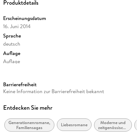
Produktdetails
Erscheinungsdatum
16. Juni 2014
Sprache
deutsch
Auflage
Auflage
Ausgabe
Gekürzt
Barrierefreiheit
Dateigröße
Keine Information zur Barrierefreiheit bekannt
302,82 MB
Laufzeit
Entdecken Sie mehr
471 Minuten
Generationenromane,
Moderne und
Reihe
Liebesromane
Familiensagas
zeitgenössische
Sheridan Grant, 1
Belletristik:
allgemein und