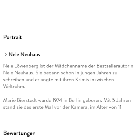
GTIN
9783844909333
Portrait
Nele Neuhaus
Nele Löwenberg ist der Mädchenname der Bestsellerautorin
Nele Neuhaus. Sie begann schon in jungen Jahren zu
schreiben und erlangte mit ihren Krimis inzwischen
Weltruhm.
Marie Bierstedt wurde 1974 in Berlin geboren. Mit 5 Jahren
stand sie das erste Mal vor der Kamera, im Alter von 11
Jahren begann sie zu synchronisieren. Heute leiht sie
Schauspielerinnen wie Anne Hathaway, Kirsten Dunst und
Kate Beckinsale ihre Stimme. 2008 wurde sie als beste
Bewertungen
Hörspielsprecherin mit dem Ohrkanus ausgezeichnet.