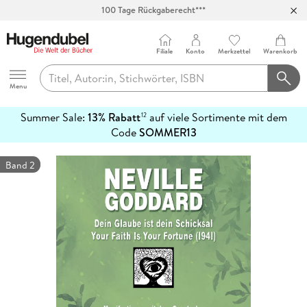
Abholung in über 100 Filialen
Filiale
Konto
Merkzettel
Warenkorb
Hugendubel
Menu
Summer Sale:
13% Rabatt
auf viele Sortimente mit dem
12
mehr
Code
SOMMER13
erfahren
Band 2