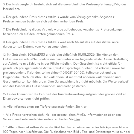
Der Preisvergleich bezieht sich auf die unverbindliche Preisempfehlung (UVP) des
5
Herstellers.
Der gebundene Preis dieses Artikels wurde vom Verlag gesenkt. Angaben zu
6
Preissenkungen beziehen sich auf den vorherigen Preis.
Die Preisbindung dieses Artikels wurde aufgehoben. Angaben zu Preissenkungen
7
beziehen sich auf den letzten gebundenen Preis.
Der gebundene Preis dieses Artikels wird nach Ablauf des auf der Artikelseite
8
dargestellten Datums vom Verlag angehoben.
Ihr Gutschein SOMMER13 gilt bis einschließlich 10.08.2026. Sie können den
12
Gutschein ausschließlich online einlösen unter www.hugendubel.de. Keine Bestellung
zur Abholung mit Zahlung in der Filiale möglich. Der Gutschein ist nicht gültig für
gesetzlich preisgebundene Artikel (deutschsprachige Bücher und eBooks) sowie für
preisgebundene Kalender, tolino shine (4016621130466), tolino select und das
Hugendubel Hörbuch Abo. Der Gutschein ist nicht mit anderen Gutscheinen und
Geschenkkarten kombinierbar. Eine Barauszahlung ist nicht möglich. Ein Weiterverkauf
und der Handel des Gutscheincodes sind nicht gestattet.
Leider können wir die Echtheit der Kundenbewertung aufgrund der großen Zahl an
15
Einzelbewertungen nicht prüfen.
Alle Informationen zur Tiefpreisgarantie finden Sie
hier
16
Alle Preise verstehen sich inkl. der gesetzlichen MwSt. Informationen über den
*
Versand und anfallende Versandkosten finden Sie
hier
Alle online gekauften Versandartikel beinhalten ein erweitertes Rückgaberecht von
***
100 Tagen nach Kaufdatum. Die Rücknahme von Bild-, Ton- und Datenträgern ist nur bei