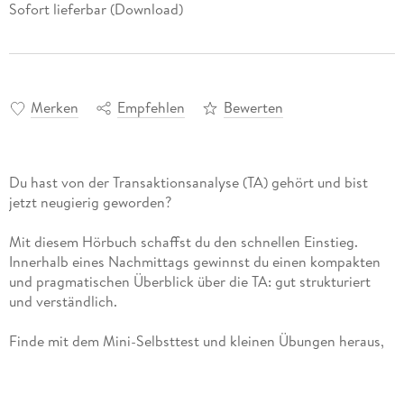
Sofort lieferbar (Download)
Merken
Empfehlen
Bewerten
Du hast von der Transaktionsanalyse (TA) gehört und bist
jetzt neugierig geworden?
Mit diesem Hörbuch schaffst du den schnellen Einstieg.
Innerhalb eines Nachmittags gewinnst du einen kompakten
und pragmatischen Überblick über die TA: gut strukturiert
und verständlich.
Finde mit dem Mini-Selbsttest und kleinen Übungen heraus,
für welche Bereiche deines Lebens TA interessant sein
könnte.
Erfasse mit vielen Grafiken, Übersichten und Steckbriefen