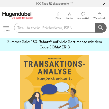
100 Tage Rückgaberecht***
Abholung in über 100 Filialen
Filiale
Konto
Merkzettel
Warenkorb
Hugendubel
Menu
Summer Sale:
13% Rabatt
auf viele Sortimente mit dem
12
mehr
Code
SOMMER13
erfahren