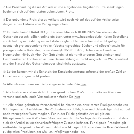
Die Preisbindung dieses Artikels wurde aufgehoben. Angaben zu Preissenkungen
7
beziehen sich auf den letzten gebundenen Preis.
Der gebundene Preis dieses Artikels wird nach Ablauf des auf der Artikelseite
8
dargestellten Datums vom Verlag angehoben.
Ihr Gutschein SOMMER13 gilt bis einschließlich 10.08.2026. Sie können den
12
Gutschein ausschließlich online einlösen unter www.hugendubel.de. Keine Bestellung
zur Abholung mit Zahlung in der Filiale möglich. Der Gutschein ist nicht gültig für
gesetzlich preisgebundene Artikel (deutschsprachige Bücher und eBooks) sowie für
preisgebundene Kalender, tolino shine (4016621130466), tolino select und das
Hugendubel Hörbuch Abo. Der Gutschein ist nicht mit anderen Gutscheinen und
Geschenkkarten kombinierbar. Eine Barauszahlung ist nicht möglich. Ein Weiterverkauf
und der Handel des Gutscheincodes sind nicht gestattet.
Leider können wir die Echtheit der Kundenbewertung aufgrund der großen Zahl an
15
Einzelbewertungen nicht prüfen.
Alle Informationen zur Tiefpreisgarantie finden Sie
hier
16
Alle Preise verstehen sich inkl. der gesetzlichen MwSt. Informationen über den
*
Versand und anfallende Versandkosten finden Sie
hier
Alle online gekauften Versandartikel beinhalten ein erweitertes Rückgaberecht von
***
100 Tagen nach Kaufdatum. Die Rücknahme von Bild-, Ton- und Datenträgern ist nur bei
noch versiegelter Ware möglich. Für in der Filiale gekaufte Artikel gilt ein
Rückgaberecht von 4 Wochen. Voraussetzung ist die Vorlage des Kassenbons und dass
sich der Artikel in wiederverkaufsfähigem Zustand befindet. Für digitale Produkte gilt
weiterhin die gesetzliche Widerrufsfrist von 14 Tagen. Bitte senden Sie Ihren Widerruf
zu digitalen Produkten per Mail an info@hugendubel.de.