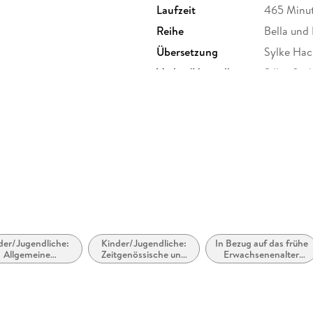
Laufzeit
465 Minu
Reihe
Bella und 
Übersetzung
Sylke Hac
Verlag/Hersteller
Silberfisc
Family Sharing
Ja
Dateiformat
MP3
GTIN
9783844
der/Jugendliche:
Kinder/Jugendliche:
In Bezug auf das frühe
Allgemeine
Zeitgenössische und
Erwachsenenalter
eressen: Vampire,
Urban Fantasy
(New Adult)
Werwölfe und
estaltwandler