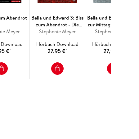
 zum Abendrot
Bella und Edward 3: Biss
Bella und Edward 2: Bis
zum Abendrot - Die
zur Mittagsstunde - Die
nie Meyer
ungekürzte Lesung
Stephenie Meyer
ungekürzte Lesung
Stephenie Meyer
 Download
Hörbuch Download
Hörbuch Download
95 €
27,95 €
27,95 €
*
*
*