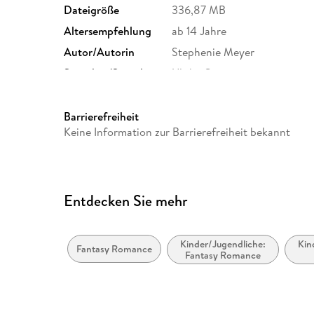
Dateigröße
336,87 MB
Altersempfehlung
ab 14 Jahre
Autor/Autorin
Stephenie Meyer
Sprecher/Sprecherin
Ulrike Grote
Originalsprache
englisch
Produktart
MP3 format
Barrierefreiheit
Keine Information zur Barrierefreiheit bekannt
Audioinhalt
Hörbuch
Entdecken Sie mehr
Kinder/Jugendliche:
Kin
Fantasy Romance
Fantasy Romance
Int
G