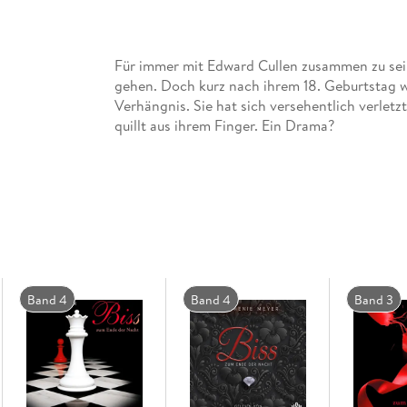
Für immer mit Edward Cullen zusammen zu sein 
gehen. Doch kurz nach ihrem 18. Geburtstag wir
Verhängnis. Sie hat sich versehentlich verletzt
quillt aus ihrem Finger. Ein Drama?
Ihre Liebe zu einem Vampir birgt eben doch me
Edward hat nun keine andere Wahl mehr: Er mu
zu sein, ist einfach unvorstellbar für Bella. Nu
weiterzuleben.
Band 4
Band 4
Band 3
Doch auch Jacob trägt ein düsteres Geheimnis
schlummert in ihm? Da erreicht Bella die Nac
Sein Schicksal liegt in ihren Händen. Unendlich
Geliebten. Sie muss zu ihm, rechtzeitig, bis z