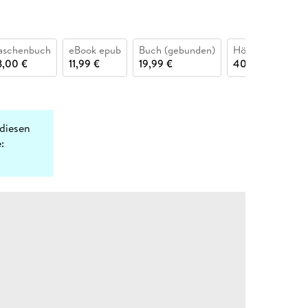
aschenbuch
eBook epub
Buch (gebunden)
Hörbuch CD
3,00 €
11,99 €
19,99 €
40,00 €
diesen
: