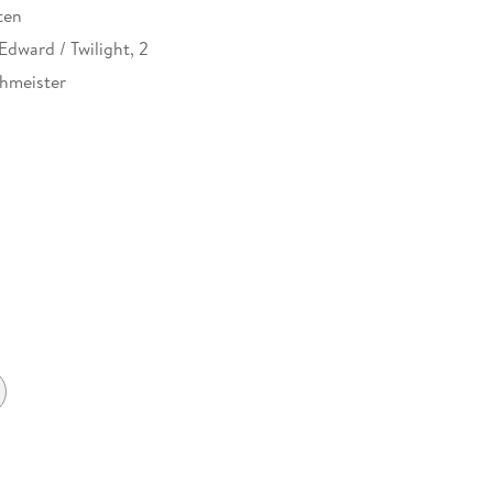
ten
Edward / Twilight, 2
hmeister
h
900569