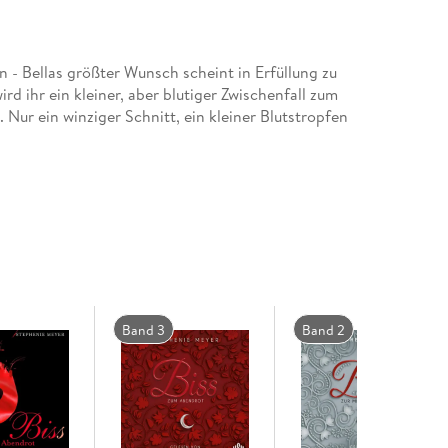
- Bellas größter Wunsch scheint in Erfüllung zu
d ihr ein kleiner, aber blutiger Zwischenfall zum
. Nur ein winziger Schnitt, ein kleiner Blutstropfen
hr Gefahren, als sie sich hätte träumen lassen.
ss sie verlassen. Warum tut er das? Ohne einander
r die Freundschaft zu Jacob gibt ihr die Kraft
Band 3
Band 2
 in sich. Welche übermenschliche Kraft
hricht, dass Edward in höchster Gefahr schwebt.
 viel wertvoller als ihr eigenes Leben ist das des
ur Mittagsstunde?