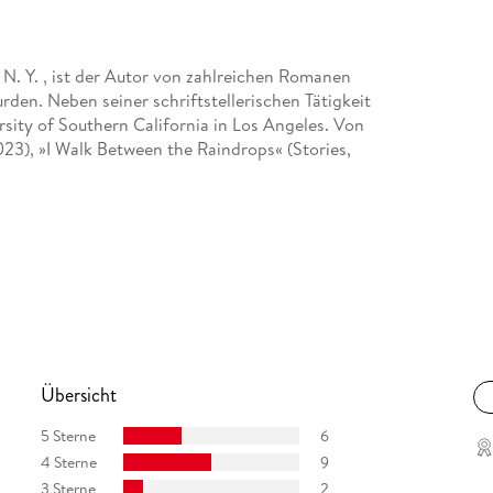
N. Y. , ist der Autor von zahlreichen Romanen
rden. Neben seiner schriftstellerischen Tätigkeit
rsity of Southern California in Los Angeles. Von
023), »I Walk Between the Raindrops« (Stories,
Übersicht
5 Sterne
6
4 Sterne
9
3 Sterne
2