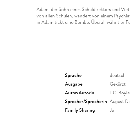
Adam, der Sohn eines Schuldirektors und Vietna
von allen Schulen, wandert von einem Psychiat
in Adam tickt eine Bombe. Überall wähnt er Fein
Wildnis, wo er ein Schlafmohnfeld angelegt ha
sich in ihn verliebt. Sara, die auch gegen viel
Staatsgewalt. Als sie ihn am Straßenrand aufga
bald merkt Sara, dass mit Adam nicht gut zu re
ernst.
Sprache
deutsch
Ausgabe
Gekürzt
Autor/Autorin
T.C. Boyle
Sprecher/Sprecherin
August Di
Family Sharing
Ja
Dateiformat
MP3
GTIN
9783844