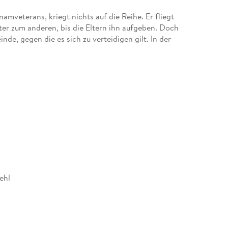
mveterans, kriegt nichts auf die Reihe. Er fliegt
er zum anderen, bis die Eltern ihn aufgeben. Doch
de, gegen die es sich zu verteidigen gilt. In der
t, hortet er Waffen. Aber es gibt jemanden, der
es steht: Globalisierung, Verschwörer und
belt, beginnt eine leidenschaftliche Liaison. Doch
den ist und er es ernst meint mit den Feinden, sehr
ehl
518696