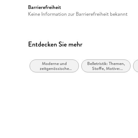
Barrierefreiheit
Keine Information zur Barrierefreiheit bekannt
Entdecken Sie mehr
Moderne und
Belletristik: Themen,
zeitgenössische
Stoffe, Motive:
Belletristik: allgemein
Heranwachsen
und literarisch