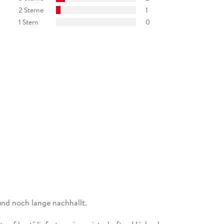
2 Sterne
1
1 Stern
0
nd noch lange nachhallt.