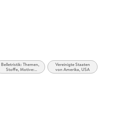
Belletristik: Themen,
Vereinigte Staaten
Stoffe, Motive:
von Amerika, USA
Seelenleben