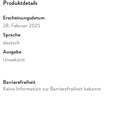
Produktdetails
Erscheinungsdatum
28. Februar 2025
Ein wunderbares Buch, das uns gleich begeistern konnte,
Sprache
über Freundschaft, Mut, Verantwortung, Zusammenhalt und
deutsch
Ausgabe
Ungekürzt
Dateigröße
136,61 MB
Barrierefreiheit
Laufzeit
Keine Information zur Barrierefreiheit bekannt
206 Minuten
Altersempfehlung
von 8 bis 12 Jahren
Autor/Autorin
Tessa Bernaud