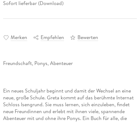
Sofort lieferbar (Download)
Merken
Empfehlen
Bewerten
Ein neues Schuljahr beginnt und damit der Wechsel an eine
neue, große Schule. Greta kommt auf das berühmte Internat
Schloss Isengrund. Sie muss lernen, sich einzuleben, findet
neue Freundinnen und erlebt mit ihnen viele, spannende
Abenteuer mit und ohne ihre Ponys. Ein Buch für alle, die
Pferde lieben und finden das die Farbe pink gute Laune
macht, für alle, die Jungs doof finden (ok, vielleicht nicht
immer) und die wissen: Wahre Freundschaft geht eh nu mit