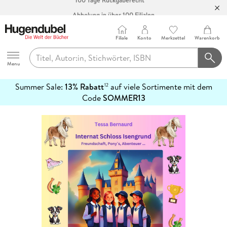
Abholung in über 100 Filialen
Filiale
Konto
Merkzettel
Warenkorb
Hugendubel
Menu
Summer Sale:
13% Rabatt
auf viele Sortimente mit dem
12
mehr
Code
SOMMER13
erfahren