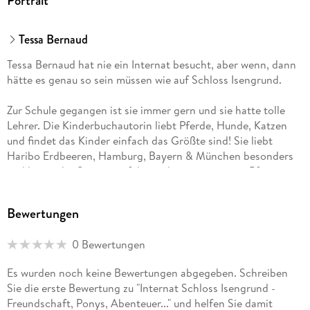
Portrait
Tessa Bernaud
Tessa Bernaud hat nie ein Internat besucht, aber wenn, dann
hätte es genau so sein müssen wie auf Schloss Isengrund.
Zur Schule gegangen ist sie immer gern und sie hatte tolle
Lehrer. Die Kinderbuchautorin liebt Pferde, Hunde, Katzen
und findet das Kinder einfach das Größte sind! Sie liebt
Haribo Erdbeeren, Hamburg, Bayern & München besonders
und hat pinke Gummistiefel, mit denen sie gern in Pfützen
hüpft. Du findest sie oft an der rauhen Nordseeküste bei
heißem Kakao und mit ihrer rosa Bommelmütze im Winter in
Bewertungen
einem Strandkorb sitzend und meist mit einem guten Buch.
0 Bewertungen
Es wurden noch keine Bewertungen abgegeben. Schreiben
Sie die erste Bewertung zu "Internat Schloss Isengrund -
Freundschaft, Ponys, Abenteuer..." und helfen Sie damit