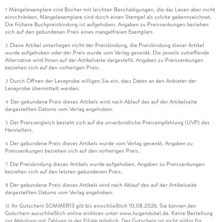
Mängelexemplare sind Bücher mit leichten Beschädigungen, die das Lesen aber nicht
1
einschränken. Mängelexemplare sind durch einen Stempel als solche gekennzeichnet.
Die frühere Buchpreisbindung ist aufgehoben. Angaben zu Preissenkungen beziehen
sich auf den gebundenen Preis eines mangelfreien Exemplars.
Diese Artikel unterliegen nicht der Preisbindung, die Preisbindung dieser Artikel
2
wurde aufgehoben oder der Preis wurde vom Verlag gesenkt. Die jeweils zutreffende
Alternative wird Ihnen auf der Artikelseite dargestellt. Angaben zu Preissenkungen
beziehen sich auf den vorherigen Preis.
Durch Öffnen der Leseprobe willigen Sie ein, dass Daten an den Anbieter der
3
Leseprobe übermittelt werden.
Der gebundene Preis dieses Artikels wird nach Ablauf des auf der Artikelseite
4
dargestellten Datums vom Verlag angehoben.
Der Preisvergleich bezieht sich auf die unverbindliche Preisempfehlung (UVP) des
5
Herstellers.
Der gebundene Preis dieses Artikels wurde vom Verlag gesenkt. Angaben zu
6
Preissenkungen beziehen sich auf den vorherigen Preis.
Die Preisbindung dieses Artikels wurde aufgehoben. Angaben zu Preissenkungen
7
beziehen sich auf den letzten gebundenen Preis.
Der gebundene Preis dieses Artikels wird nach Ablauf des auf der Artikelseite
8
dargestellten Datums vom Verlag angehoben.
Ihr Gutschein SOMMER13 gilt bis einschließlich 10.08.2026. Sie können den
12
Gutschein ausschließlich online einlösen unter www.hugendubel.de. Keine Bestellung
zur Abholung mit Zahlung in der Filiale möglich. Der Gutschein ist nicht gültig für