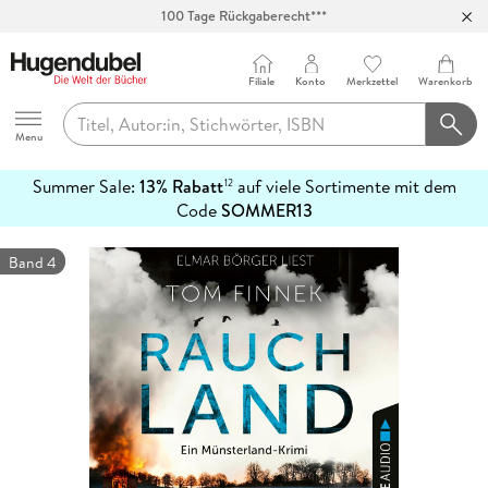
100 Tage Rückgaberecht***
Abholung in über 100 Filialen
Filiale
Konto
Merkzettel
Warenkorb
Hugendubel
Menu
Summer Sale:
13% Rabatt
auf viele Sortimente mit dem
12
mehr
Code
SOMMER13
erfahren
Band 4