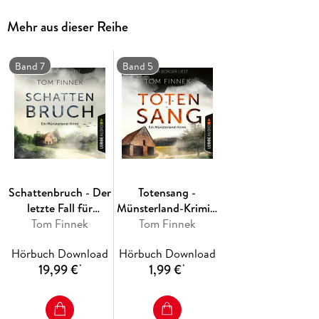
Im vierten Fall der Münsterland-Krimis machen alte Bekannte
Mehr aus dieser Reihe
und dunkle Geheimnisse während der Rauhnächte den
Ermittlern Tenbrink und Bertram das Leben schwer.
Band 7
Band 5
Schattenbruch - Der
Totensang -
letzte Fall für
Münsterland-Krimi -
Tenbrink und
Tom Finnek
Der fünfte Fall für
Tom Finnek
Bertram -
Tenbrink und
Hörbuch Download
Hörbuch Download
Münsterland-Krimi,
Bertram, Teil 5
19,99 €
1,99 €
*
*
Teil 7