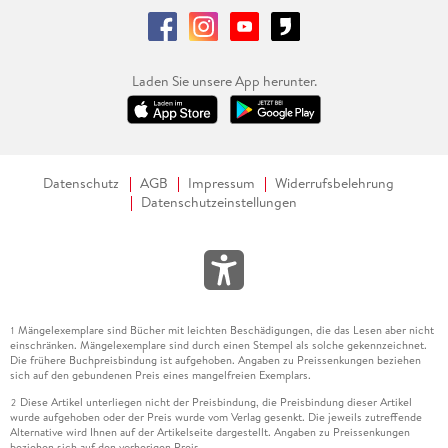
Laden Sie unsere App herunter.
Datenschutz
AGB
Impressum
Widerrufsbelehrung
Datenschutzeinstellungen
Mängelexemplare sind Bücher mit leichten Beschädigungen, die das Lesen aber nicht
1
einschränken. Mängelexemplare sind durch einen Stempel als solche gekennzeichnet.
Die frühere Buchpreisbindung ist aufgehoben. Angaben zu Preissenkungen beziehen
sich auf den gebundenen Preis eines mangelfreien Exemplars.
Diese Artikel unterliegen nicht der Preisbindung, die Preisbindung dieser Artikel
2
wurde aufgehoben oder der Preis wurde vom Verlag gesenkt. Die jeweils zutreffende
Alternative wird Ihnen auf der Artikelseite dargestellt. Angaben zu Preissenkungen
beziehen sich auf den vorherigen Preis.