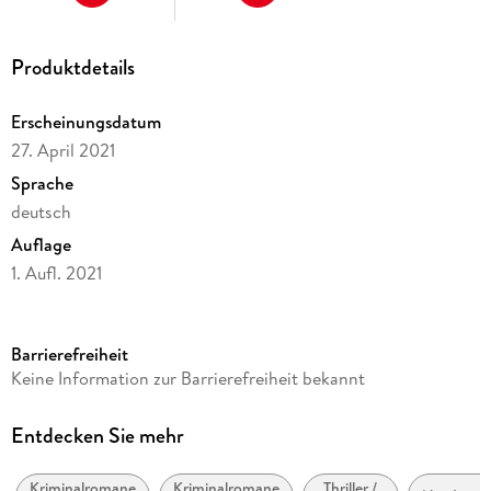
Produktdetails
Erscheinungsdatum
27. April 2021
Sprache
deutsch
Auflage
1. Aufl. 2021
Ausgabe
Ungekürzt
Barrierefreiheit
Dateigröße
Keine Information zur Barrierefreiheit bekannt
651,61 MB
Laufzeit
Entdecken Sie mehr
685 Minuten
Kriminalromane
Kriminalromane
Thriller /
Altersempfehlung