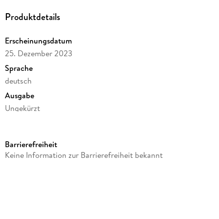
Praxis gefunden.
Produktdetails
Erscheinungsdatum
25. Dezember 2023
Sprache
deutsch
Ausgabe
Ungekürzt
Dateigröße
701,81 MB
Barrierefreiheit
Laufzeit
Keine Information zur Barrierefreiheit bekannt
873 Minuten
Autor/Autorin
Varda Hasselmann, Frank Schmolke
Sprecher/Sprecherin
Alex Kratzenstein, Matthias Beier