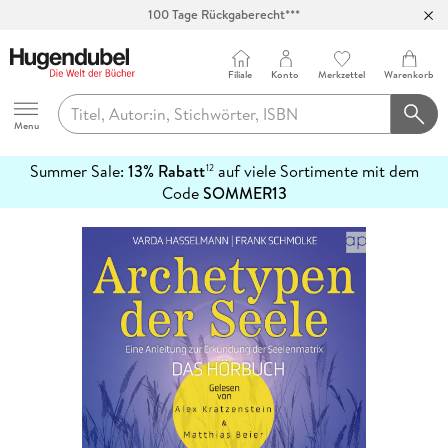
100 Tage Rückgaberecht***
Abholung in über 100 Filialen
Filiale
Konto
Merkzettel
Warenkorb
Hugendubel
Menu
Summer Sale:
13% Rabatt
auf viele Sortimente mit dem
12
mehr
Code
SOMMER13
erfahren