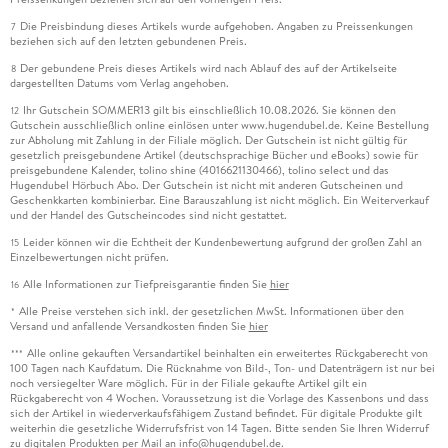
Die Preisbindung dieses Artikels wurde aufgehoben. Angaben zu Preissenkungen
7
beziehen sich auf den letzten gebundenen Preis.
Der gebundene Preis dieses Artikels wird nach Ablauf des auf der Artikelseite
8
dargestellten Datums vom Verlag angehoben.
Ihr Gutschein SOMMER13 gilt bis einschließlich 10.08.2026. Sie können den
12
Gutschein ausschließlich online einlösen unter www.hugendubel.de. Keine Bestellung
zur Abholung mit Zahlung in der Filiale möglich. Der Gutschein ist nicht gültig für
gesetzlich preisgebundene Artikel (deutschsprachige Bücher und eBooks) sowie für
preisgebundene Kalender, tolino shine (4016621130466), tolino select und das
Hugendubel Hörbuch Abo. Der Gutschein ist nicht mit anderen Gutscheinen und
Geschenkkarten kombinierbar. Eine Barauszahlung ist nicht möglich. Ein Weiterverkauf
und der Handel des Gutscheincodes sind nicht gestattet.
Leider können wir die Echtheit der Kundenbewertung aufgrund der großen Zahl an
15
Einzelbewertungen nicht prüfen.
Alle Informationen zur Tiefpreisgarantie finden Sie
hier
16
Alle Preise verstehen sich inkl. der gesetzlichen MwSt. Informationen über den
*
Versand und anfallende Versandkosten finden Sie
hier
Alle online gekauften Versandartikel beinhalten ein erweitertes Rückgaberecht von
***
100 Tagen nach Kaufdatum. Die Rücknahme von Bild-, Ton- und Datenträgern ist nur bei
noch versiegelter Ware möglich. Für in der Filiale gekaufte Artikel gilt ein
Rückgaberecht von 4 Wochen. Voraussetzung ist die Vorlage des Kassenbons und dass
sich der Artikel in wiederverkaufsfähigem Zustand befindet. Für digitale Produkte gilt
weiterhin die gesetzliche Widerrufsfrist von 14 Tagen. Bitte senden Sie Ihren Widerruf
zu digitalen Produkten per Mail an info@hugendubel.de.