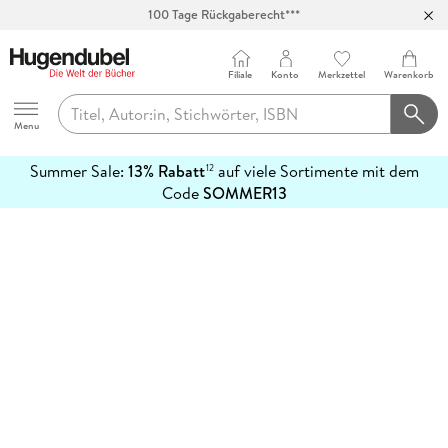
100 Tage Rückgaberecht***
Abholung in über 100 Filialen
Filiale
Konto
Merkzettel
Warenkorb
Hugendubel
Menu
Summer Sale:
13% Rabatt
auf viele Sortimente mit dem
12
mehr
Code
SOMMER13
erfahren