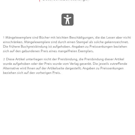
Mängelexemplare sind Bücher mit leichten Beschädigungen, die das Lesen aber nicht
1
einschränken. Mängelexemplare sind durch einen Stempel als solche gekennzeichnet.
Die frühere Buchpreisbindung ist aufgehoben. Angaben zu Preissenkungen beziehen
sich auf den gebundenen Preis eines mangelfreien Exemplars.
Diese Artikel unterliegen nicht der Preisbindung, die Preisbindung dieser Artikel
2
wurde aufgehoben oder der Preis wurde vom Verlag gesenkt. Die jeweils zutreffende
Alternative wird Ihnen auf der Artikelseite dargestellt. Angaben zu Preissenkungen
beziehen sich auf den vorherigen Preis.
Durch Öffnen der Leseprobe willigen Sie ein, dass Daten an den Anbieter der
3
Leseprobe übermittelt werden.
Der gebundene Preis dieses Artikels wird nach Ablauf des auf der Artikelseite
4
dargestellten Datums vom Verlag angehoben.
Der Preisvergleich bezieht sich auf die unverbindliche Preisempfehlung (UVP) des
5
Herstellers.
Der gebundene Preis dieses Artikels wurde vom Verlag gesenkt. Angaben zu
6
Preissenkungen beziehen sich auf den vorherigen Preis.
Die Preisbindung dieses Artikels wurde aufgehoben. Angaben zu Preissenkungen
7