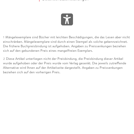
Mängelexemplare sind Bücher mit leichten Beschädigungen, die das Lesen aber nicht
1
einschränken. Mängelexemplare sind durch einen Stempel als solche gekennzeichnet.
Die frühere Buchpreisbindung ist aufgehoben. Angaben zu Preissenkungen beziehen
sich auf den gebundenen Preis eines mangelfreien Exemplars.
Diese Artikel unterliegen nicht der Preisbindung, die Preisbindung dieser Artikel
2
wurde aufgehoben oder der Preis wurde vom Verlag gesenkt. Die jeweils zutreffende
Alternative wird Ihnen auf der Artikelseite dargestellt. Angaben zu Preissenkungen
beziehen sich auf den vorherigen Preis.
Durch Öffnen der Leseprobe willigen Sie ein, dass Daten an den Anbieter der
3
Leseprobe übermittelt werden.
Der gebundene Preis dieses Artikels wird nach Ablauf des auf der Artikelseite
4
dargestellten Datums vom Verlag angehoben.
Der Preisvergleich bezieht sich auf die unverbindliche Preisempfehlung (UVP) des
5
Herstellers.
Der gebundene Preis dieses Artikels wurde vom Verlag gesenkt. Angaben zu
6
Preissenkungen beziehen sich auf den vorherigen Preis.
Die Preisbindung dieses Artikels wurde aufgehoben. Angaben zu Preissenkungen
7