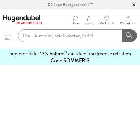
100 Tage Rückgaberecht***
Abholung in über 100 Filialen
Filiale
Konto
Merkzettel
Warenkorb
Hugendubel
Menu
Summer Sale:
13% Rabatt
auf viele Sortimente mit dem
12
mehr
Code
SOMMER13
erfahren