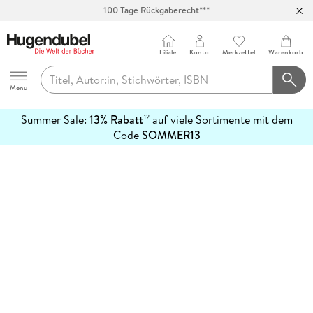
100 Tage Rückgaberecht***
Abholung in über 100 Filialen
Filiale
Konto
Merkzettel
Warenkorb
Hugendubel
Menu
Summer Sale:
13% Rabatt
auf viele Sortimente mit dem
12
mehr
Code
SOMMER13
erfahren