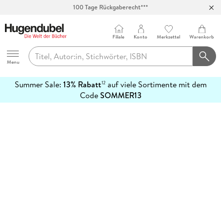
100 Tage Rückgaberecht***
Abholung in über 100 Filialen
Filiale
Konto
Merkzettel
Warenkorb
Hugendubel
Menu
Summer Sale:
13% Rabatt
auf viele Sortimente mit dem
12
mehr
Code
SOMMER13
erfahren