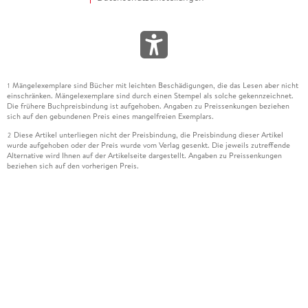
Mängelexemplare sind Bücher mit leichten Beschädigungen, die das Lesen aber nicht
1
einschränken. Mängelexemplare sind durch einen Stempel als solche gekennzeichnet.
Die frühere Buchpreisbindung ist aufgehoben. Angaben zu Preissenkungen beziehen
sich auf den gebundenen Preis eines mangelfreien Exemplars.
Diese Artikel unterliegen nicht der Preisbindung, die Preisbindung dieser Artikel
2
wurde aufgehoben oder der Preis wurde vom Verlag gesenkt. Die jeweils zutreffende
Alternative wird Ihnen auf der Artikelseite dargestellt. Angaben zu Preissenkungen
beziehen sich auf den vorherigen Preis.
Durch Öffnen der Leseprobe willigen Sie ein, dass Daten an den Anbieter der
3
Leseprobe übermittelt werden.
Der gebundene Preis dieses Artikels wird nach Ablauf des auf der Artikelseite
4
dargestellten Datums vom Verlag angehoben.
Der Preisvergleich bezieht sich auf die unverbindliche Preisempfehlung (UVP) des
5
Herstellers.
Der gebundene Preis dieses Artikels wurde vom Verlag gesenkt. Angaben zu
6
Preissenkungen beziehen sich auf den vorherigen Preis.
Die Preisbindung dieses Artikels wurde aufgehoben. Angaben zu Preissenkungen
7