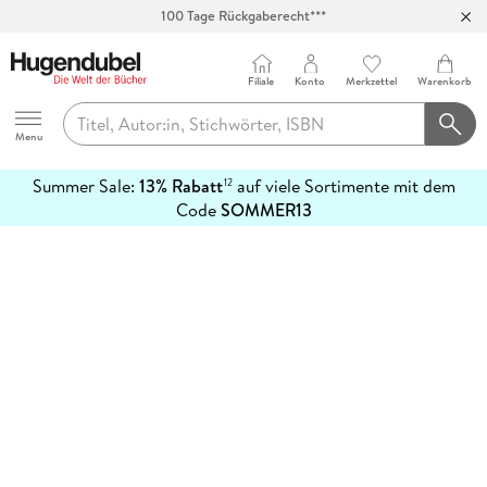
100 Tage Rückgaberecht***
Abholung in über 100 Filialen
Filiale
Konto
Merkzettel
Warenkorb
Hugendubel
Menu
Summer Sale:
13% Rabatt
auf viele Sortimente mit dem
12
mehr
Code
SOMMER13
erfahren