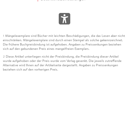
Mängelexemplare sind Bücher mit leichten Beschädigungen, die das Lesen aber nicht
1
einschränken. Mängelexemplare sind durch einen Stempel als solche gekennzeichnet.
Die frühere Buchpreisbindung ist aufgehoben. Angaben zu Preissenkungen beziehen
sich auf den gebundenen Preis eines mangelfreien Exemplars.
Diese Artikel unterliegen nicht der Preisbindung, die Preisbindung dieser Artikel
2
wurde aufgehoben oder der Preis wurde vom Verlag gesenkt. Die jeweils zutreffende
Alternative wird Ihnen auf der Artikelseite dargestellt. Angaben zu Preissenkungen
beziehen sich auf den vorherigen Preis.
Durch Öffnen der Leseprobe willigen Sie ein, dass Daten an den Anbieter der
3
Leseprobe übermittelt werden.
Der gebundene Preis dieses Artikels wird nach Ablauf des auf der Artikelseite
4
dargestellten Datums vom Verlag angehoben.
Der Preisvergleich bezieht sich auf die unverbindliche Preisempfehlung (UVP) des
5
Herstellers.
Der gebundene Preis dieses Artikels wurde vom Verlag gesenkt. Angaben zu
6
Preissenkungen beziehen sich auf den vorherigen Preis.
Die Preisbindung dieses Artikels wurde aufgehoben. Angaben zu Preissenkungen
7