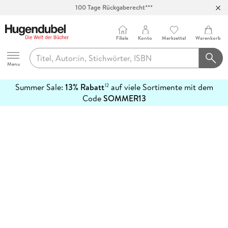
100 Tage Rückgaberecht***
Abholung in über 100 Filialen
Filiale
Konto
Merkzettel
Warenkorb
Hugendubel
Menu
Summer Sale:
13% Rabatt
auf viele Sortimente mit dem
12
mehr
Code
SOMMER13
erfahren