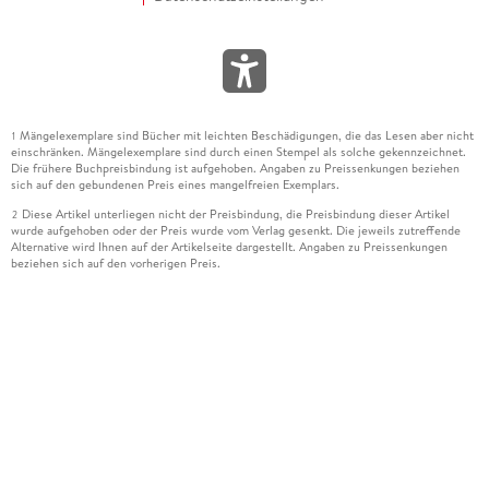
Mängelexemplare sind Bücher mit leichten Beschädigungen, die das Lesen aber nicht
1
einschränken. Mängelexemplare sind durch einen Stempel als solche gekennzeichnet.
Die frühere Buchpreisbindung ist aufgehoben. Angaben zu Preissenkungen beziehen
sich auf den gebundenen Preis eines mangelfreien Exemplars.
Diese Artikel unterliegen nicht der Preisbindung, die Preisbindung dieser Artikel
2
wurde aufgehoben oder der Preis wurde vom Verlag gesenkt. Die jeweils zutreffende
Alternative wird Ihnen auf der Artikelseite dargestellt. Angaben zu Preissenkungen
beziehen sich auf den vorherigen Preis.
Durch Öffnen der Leseprobe willigen Sie ein, dass Daten an den Anbieter der
3
Leseprobe übermittelt werden.
Der gebundene Preis dieses Artikels wird nach Ablauf des auf der Artikelseite
4
dargestellten Datums vom Verlag angehoben.
Der Preisvergleich bezieht sich auf die unverbindliche Preisempfehlung (UVP) des
5
Herstellers.
Der gebundene Preis dieses Artikels wurde vom Verlag gesenkt. Angaben zu
6
Preissenkungen beziehen sich auf den vorherigen Preis.
Die Preisbindung dieses Artikels wurde aufgehoben. Angaben zu Preissenkungen
7