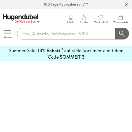
100 Tage Rückgaberecht***
Abholung in über 100 Filialen
Filiale
Konto
Merkzettel
Warenkorb
Hugendubel
Menu
Summer Sale:
13% Rabatt
auf viele Sortimente mit dem
12
mehr
Code
SOMMER13
erfahren