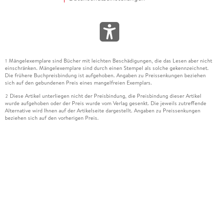
Mängelexemplare sind Bücher mit leichten Beschädigungen, die das Lesen aber nicht
1
einschränken. Mängelexemplare sind durch einen Stempel als solche gekennzeichnet.
Die frühere Buchpreisbindung ist aufgehoben. Angaben zu Preissenkungen beziehen
sich auf den gebundenen Preis eines mangelfreien Exemplars.
Diese Artikel unterliegen nicht der Preisbindung, die Preisbindung dieser Artikel
2
wurde aufgehoben oder der Preis wurde vom Verlag gesenkt. Die jeweils zutreffende
Alternative wird Ihnen auf der Artikelseite dargestellt. Angaben zu Preissenkungen
beziehen sich auf den vorherigen Preis.
Durch Öffnen der Leseprobe willigen Sie ein, dass Daten an den Anbieter der
3
Leseprobe übermittelt werden.
Der gebundene Preis dieses Artikels wird nach Ablauf des auf der Artikelseite
4
dargestellten Datums vom Verlag angehoben.
Der Preisvergleich bezieht sich auf die unverbindliche Preisempfehlung (UVP) des
5
Herstellers.
Der gebundene Preis dieses Artikels wurde vom Verlag gesenkt. Angaben zu
6
Preissenkungen beziehen sich auf den vorherigen Preis.
Die Preisbindung dieses Artikels wurde aufgehoben. Angaben zu Preissenkungen
7