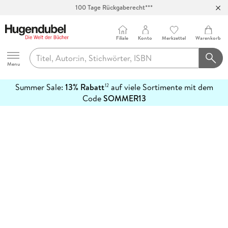
100 Tage Rückgaberecht***
Abholung in über 100 Filialen
Filiale
Konto
Merkzettel
Warenkorb
Hugendubel
Menu
Summer Sale:
13% Rabatt
auf viele Sortimente mit dem
12
mehr
Code
SOMMER13
erfahren