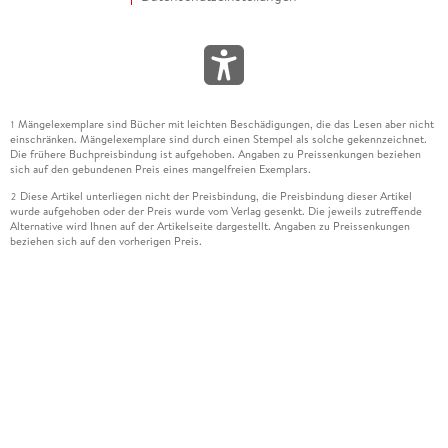
Mängelexemplare sind Bücher mit leichten Beschädigungen, die das Lesen aber nicht
1
einschränken. Mängelexemplare sind durch einen Stempel als solche gekennzeichnet.
Die frühere Buchpreisbindung ist aufgehoben. Angaben zu Preissenkungen beziehen
sich auf den gebundenen Preis eines mangelfreien Exemplars.
Diese Artikel unterliegen nicht der Preisbindung, die Preisbindung dieser Artikel
2
wurde aufgehoben oder der Preis wurde vom Verlag gesenkt. Die jeweils zutreffende
Alternative wird Ihnen auf der Artikelseite dargestellt. Angaben zu Preissenkungen
beziehen sich auf den vorherigen Preis.
Durch Öffnen der Leseprobe willigen Sie ein, dass Daten an den Anbieter der
3
Leseprobe übermittelt werden.
Der gebundene Preis dieses Artikels wird nach Ablauf des auf der Artikelseite
4
dargestellten Datums vom Verlag angehoben.
Der Preisvergleich bezieht sich auf die unverbindliche Preisempfehlung (UVP) des
5
Herstellers.
Der gebundene Preis dieses Artikels wurde vom Verlag gesenkt. Angaben zu
6
Preissenkungen beziehen sich auf den vorherigen Preis.
Die Preisbindung dieses Artikels wurde aufgehoben. Angaben zu Preissenkungen
7