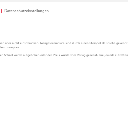
Datenschutzeinstellungen
en aber nicht einschränken. Mängelexemplare sind durch einen Stempel als solche gekennz
ien Exemplars.
ser Artikel wurde aufgehoben oder der Preis wurde vom Verlag gesenkt. Die jeweils zutreffend
ter der Leseprobe übermittelt werden.
kelseite dargestellten Datums vom Verlag angehoben.
g (UVP) des Herstellers.
n zu Preissenkungen beziehen sich auf den vorherigen Preis.
senkungen beziehen sich auf den letzten gebundenen Preis.
kelseite dargestellten Datums vom Verlag angehoben.
n den Gutschein ausschließlich online einlösen unter www.hugendubel.de. Keine Bestellung z
und eBooks) sowie für preisgebundene Kalender, tolino shine (4016621130466), tolino selec
cht möglich. Ein Weiterverkauf und der Handel des Gutscheincodes sind nicht gestattet.