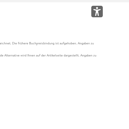
eichnet. Die frühere Buchpreisbindung ist aufgehoben. Angaben zu
e Alternative wird Ihnen auf der Artikelseite dargestellt. Angaben zu
ur Abholung mit Zahlung in der Filiale möglich. Der Gutschein ist nicht
t und das Hugendubel Hörbuch Abo. Der Gutschein ist nicht mit anderen