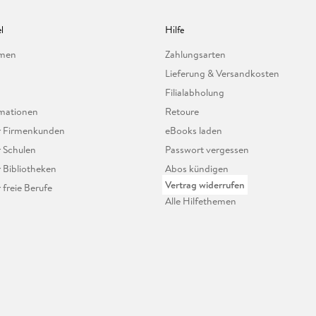
l
Hilfe
hmen
Zahlungsarten
Lieferung & Versandkosten
Filialabholung
mationen
Retoure
ür Firmenkunden
eBooks laden
r Schulen
Passwort vergessen
r Bibliotheken
Abos kündigen
Vertrag widerrufen
r freie Berufe
Alle Hilfethemen