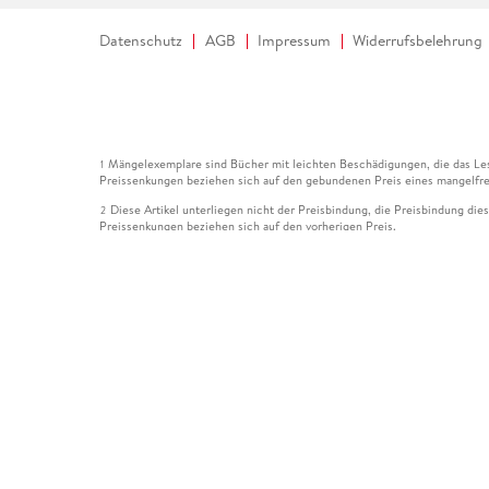
Datenschutz
AGB
Impressum
Widerrufsbelehrung
Mängelexemplare sind Bücher mit leichten Beschädigungen, die das Les
1
Preissenkungen beziehen sich auf den gebundenen Preis eines mangelfre
Diese Artikel unterliegen nicht der Preisbindung, die Preisbindung die
2
Preissenkungen beziehen sich auf den vorherigen Preis.
Durch Öffnen der Leseprobe willigen Sie ein, dass Daten an den Anbie
3
Der gebundene Preis dieses Artikels wird nach Ablauf des auf der Arti
4
Der Preisvergleich bezieht sich auf die unverbindliche Preisempfehlun
5
Der gebundene Preis dieses Artikels wurde vom Verlag gesenkt. Angabe
6
Die Preisbindung dieses Artikels wurde aufgehoben. Angaben zu Preis
7
Der gebundene Preis dieses Artikels wird nach Ablauf des auf der Arti
8
Ihr Gutschein SOMMER13 gilt bis einschließlich 10.08.2026. Sie könne
12
gültig für gesetzlich preisgebundene Artikel (deutschsprachige Bücher 
Gutscheinen und Geschenkkarten kombinierbar. Eine Barauszahlung ist ni