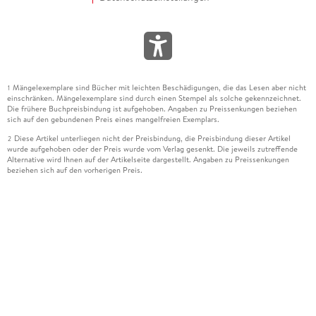
Mängelexemplare sind Bücher mit leichten Beschädigungen, die das Lesen aber nicht
1
einschränken. Mängelexemplare sind durch einen Stempel als solche gekennzeichnet.
Die frühere Buchpreisbindung ist aufgehoben. Angaben zu Preissenkungen beziehen
sich auf den gebundenen Preis eines mangelfreien Exemplars.
Diese Artikel unterliegen nicht der Preisbindung, die Preisbindung dieser Artikel
2
wurde aufgehoben oder der Preis wurde vom Verlag gesenkt. Die jeweils zutreffende
Alternative wird Ihnen auf der Artikelseite dargestellt. Angaben zu Preissenkungen
beziehen sich auf den vorherigen Preis.
Durch Öffnen der Leseprobe willigen Sie ein, dass Daten an den Anbieter der
3
Leseprobe übermittelt werden.
Der gebundene Preis dieses Artikels wird nach Ablauf des auf der Artikelseite
4
dargestellten Datums vom Verlag angehoben.
Der Preisvergleich bezieht sich auf die unverbindliche Preisempfehlung (UVP) des
5
Herstellers.
Der gebundene Preis dieses Artikels wurde vom Verlag gesenkt. Angaben zu
6
Preissenkungen beziehen sich auf den vorherigen Preis.
Die Preisbindung dieses Artikels wurde aufgehoben. Angaben zu Preissenkungen
7