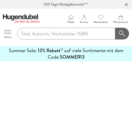
100 Tage Rückgaberecht***
Abholung in über 100 Filialen
Filiale
Konto
Merkzettel
Warenkorb
Hugendubel
Menu
Summer Sale:
13% Rabatt
auf viele Sortimente mit dem
12
mehr
Code
SOMMER13
erfahren