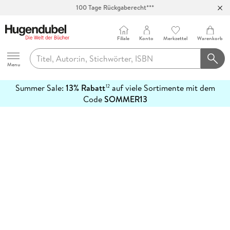
100 Tage Rückgaberecht***
Abholung in über 100 Filialen
Filiale
Konto
Merkzettel
Warenkorb
Hugendubel
Menu
Summer Sale:
13% Rabatt
auf viele Sortimente mit dem
12
mehr
Code
SOMMER13
erfahren