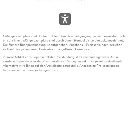
Mängelexemplare sind Bücher mit leichten Beschädigungen, die das Lesen aber nicht
1
einschränken. Mängelexemplare sind durch einen Stempel als solche gekennzeichnet.
Die frühere Buchpreisbindung ist aufgehoben. Angaben zu Preissenkungen beziehen
sich auf den gebundenen Preis eines mangelfreien Exemplars.
Diese Artikel unterliegen nicht der Preisbindung, die Preisbindung dieser Artikel
2
wurde aufgehoben oder der Preis wurde vom Verlag gesenkt. Die jeweils zutreffende
Alternative wird Ihnen auf der Artikelseite dargestellt. Angaben zu Preissenkungen
beziehen sich auf den vorherigen Preis.
Durch Öffnen der Leseprobe willigen Sie ein, dass Daten an den Anbieter der
3
Leseprobe übermittelt werden.
Der gebundene Preis dieses Artikels wird nach Ablauf des auf der Artikelseite
4
dargestellten Datums vom Verlag angehoben.
Der Preisvergleich bezieht sich auf die unverbindliche Preisempfehlung (UVP) des
5
Herstellers.
Der gebundene Preis dieses Artikels wurde vom Verlag gesenkt. Angaben zu
6
Preissenkungen beziehen sich auf den vorherigen Preis.
Die Preisbindung dieses Artikels wurde aufgehoben. Angaben zu Preissenkungen
7