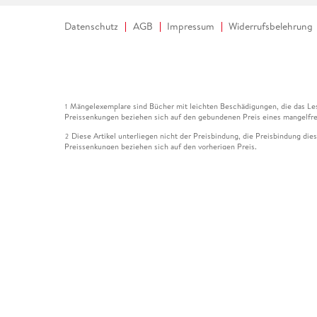
Datenschutz
AGB
Impressum
Widerrufsbelehrung
Mängelexemplare sind Bücher mit leichten Beschädigungen, die das Les
1
Preissenkungen beziehen sich auf den gebundenen Preis eines mangelfre
Diese Artikel unterliegen nicht der Preisbindung, die Preisbindung die
2
Preissenkungen beziehen sich auf den vorherigen Preis.
Durch Öffnen der Leseprobe willigen Sie ein, dass Daten an den Anbie
3
Der gebundene Preis dieses Artikels wird nach Ablauf des auf der Arti
4
Der Preisvergleich bezieht sich auf die unverbindliche Preisempfehlun
5
Der gebundene Preis dieses Artikels wurde vom Verlag gesenkt. Angabe
6
Die Preisbindung dieses Artikels wurde aufgehoben. Angaben zu Preis
7
Der gebundene Preis dieses Artikels wird nach Ablauf des auf der Arti
8
Ihr Gutschein SOMMER13 gilt bis einschließlich 10.08.2026. Sie könne
12
gültig für gesetzlich preisgebundene Artikel (deutschsprachige Bücher 
Gutscheinen und Geschenkkarten kombinierbar. Eine Barauszahlung ist ni