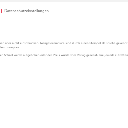
Datenschutzeinstellungen
en aber nicht einschränken. Mängelexemplare sind durch einen Stempel als solche gekennz
ien Exemplars.
ser Artikel wurde aufgehoben oder der Preis wurde vom Verlag gesenkt. Die jeweils zutreffend
ter der Leseprobe übermittelt werden.
kelseite dargestellten Datums vom Verlag angehoben.
g (UVP) des Herstellers.
n zu Preissenkungen beziehen sich auf den vorherigen Preis.
senkungen beziehen sich auf den letzten gebundenen Preis.
kelseite dargestellten Datums vom Verlag angehoben.
n den Gutschein ausschließlich online einlösen unter www.hugendubel.de. Keine Bestellung z
und eBooks) sowie für preisgebundene Kalender, tolino shine (4016621130466), tolino selec
cht möglich. Ein Weiterverkauf und der Handel des Gutscheincodes sind nicht gestattet.