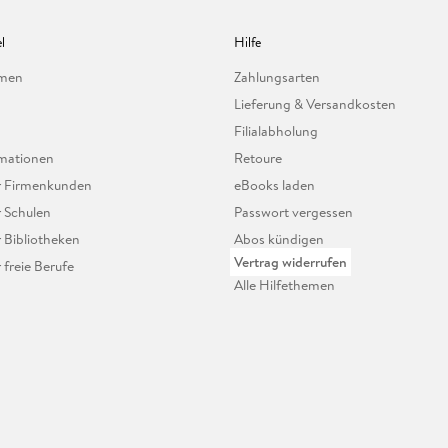
l
Hilfe
hmen
Zahlungsarten
Lieferung & Versandkosten
Filialabholung
mationen
Retoure
ür Firmenkunden
eBooks laden
r Schulen
Passwort vergessen
r Bibliotheken
Abos kündigen
Vertrag widerrufen
r freie Berufe
Alle Hilfethemen