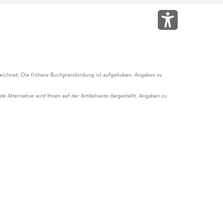
eichnet. Die frühere Buchpreisbindung ist aufgehoben. Angaben zu
e Alternative wird Ihnen auf der Artikelseite dargestellt. Angaben zu
ur Abholung mit Zahlung in der Filiale möglich. Der Gutschein ist nicht
t und das Hugendubel Hörbuch Abo. Der Gutschein ist nicht mit anderen