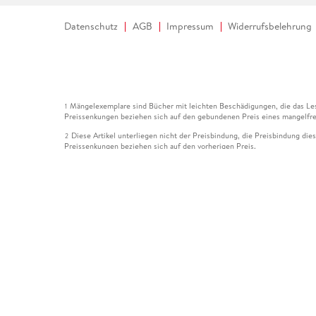
Datenschutz
AGB
Impressum
Widerrufsbelehrung
Mängelexemplare sind Bücher mit leichten Beschädigungen, die das Les
1
Preissenkungen beziehen sich auf den gebundenen Preis eines mangelfre
Diese Artikel unterliegen nicht der Preisbindung, die Preisbindung die
2
Preissenkungen beziehen sich auf den vorherigen Preis.
Durch Öffnen der Leseprobe willigen Sie ein, dass Daten an den Anbie
3
Der gebundene Preis dieses Artikels wird nach Ablauf des auf der Arti
4
Der Preisvergleich bezieht sich auf die unverbindliche Preisempfehlun
5
Der gebundene Preis dieses Artikels wurde vom Verlag gesenkt. Angabe
6
Die Preisbindung dieses Artikels wurde aufgehoben. Angaben zu Preis
7
Der gebundene Preis dieses Artikels wird nach Ablauf des auf der Arti
8
Ihr Gutschein SOMMER13 gilt bis einschließlich 10.08.2026. Sie könne
12
gültig für gesetzlich preisgebundene Artikel (deutschsprachige Bücher 
Gutscheinen und Geschenkkarten kombinierbar. Eine Barauszahlung ist ni