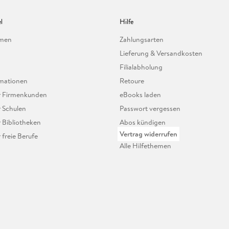
l
Hilfe
hmen
Zahlungsarten
Lieferung & Versandkosten
Filialabholung
mationen
Retoure
ür Firmenkunden
eBooks laden
r Schulen
Passwort vergessen
r Bibliotheken
Abos kündigen
Vertrag widerrufen
r freie Berufe
Alle Hilfethemen