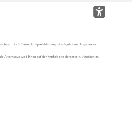
eichnet. Die frühere Buchpreisbindung ist aufgehoben. Angaben zu
e Alternative wird Ihnen auf der Artikelseite dargestellt. Angaben zu
ur Abholung mit Zahlung in der Filiale möglich. Der Gutschein ist nicht
t und das Hugendubel Hörbuch Abo. Der Gutschein ist nicht mit anderen