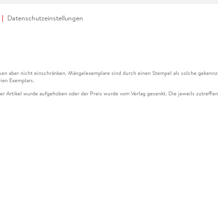
Datenschutzeinstellungen
en aber nicht einschränken. Mängelexemplare sind durch einen Stempel als solche gekennz
ien Exemplars.
ser Artikel wurde aufgehoben oder der Preis wurde vom Verlag gesenkt. Die jeweils zutreffend
ter der Leseprobe übermittelt werden.
kelseite dargestellten Datums vom Verlag angehoben.
g (UVP) des Herstellers.
n zu Preissenkungen beziehen sich auf den vorherigen Preis.
senkungen beziehen sich auf den letzten gebundenen Preis.
kelseite dargestellten Datums vom Verlag angehoben.
n den Gutschein ausschließlich online einlösen unter www.hugendubel.de. Keine Bestellung z
und eBooks) sowie für preisgebundene Kalender, tolino shine (4016621130466), tolino selec
cht möglich. Ein Weiterverkauf und der Handel des Gutscheincodes sind nicht gestattet.