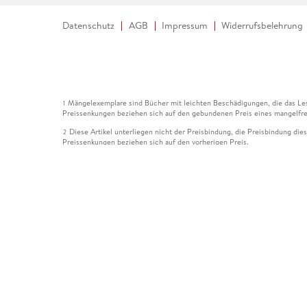
Datenschutz
AGB
Impressum
Widerrufsbelehrung
Mängelexemplare sind Bücher mit leichten Beschädigungen, die das Les
1
Preissenkungen beziehen sich auf den gebundenen Preis eines mangelfre
Diese Artikel unterliegen nicht der Preisbindung, die Preisbindung die
2
Preissenkungen beziehen sich auf den vorherigen Preis.
Durch Öffnen der Leseprobe willigen Sie ein, dass Daten an den Anbie
3
Der gebundene Preis dieses Artikels wird nach Ablauf des auf der Arti
4
Der Preisvergleich bezieht sich auf die unverbindliche Preisempfehlun
5
Der gebundene Preis dieses Artikels wurde vom Verlag gesenkt. Angabe
6
Die Preisbindung dieses Artikels wurde aufgehoben. Angaben zu Preis
7
Der gebundene Preis dieses Artikels wird nach Ablauf des auf der Arti
8
Ihr Gutschein SOMMER13 gilt bis einschließlich 10.08.2026. Sie könne
12
gültig für gesetzlich preisgebundene Artikel (deutschsprachige Bücher 
Gutscheinen und Geschenkkarten kombinierbar. Eine Barauszahlung ist ni