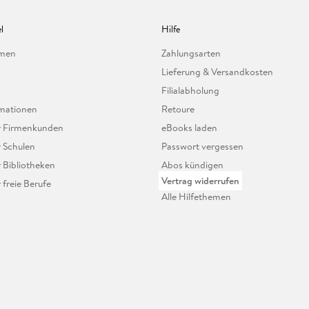
l
Hilfe
hmen
Zahlungsarten
Lieferung & Versandkosten
Filialabholung
mationen
Retoure
ür Firmenkunden
eBooks laden
r Schulen
Passwort vergessen
r Bibliotheken
Abos kündigen
Vertrag widerrufen
r freie Berufe
Alle Hilfethemen