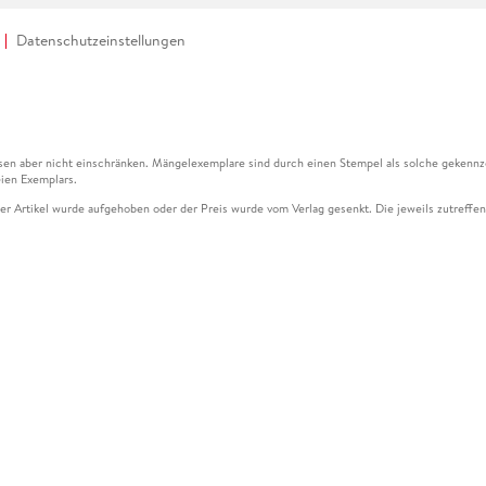
Datenschutzeinstellungen
en aber nicht einschränken. Mängelexemplare sind durch einen Stempel als solche gekennz
ien Exemplars.
ser Artikel wurde aufgehoben oder der Preis wurde vom Verlag gesenkt. Die jeweils zutreffend
ter der Leseprobe übermittelt werden.
kelseite dargestellten Datums vom Verlag angehoben.
g (UVP) des Herstellers.
n zu Preissenkungen beziehen sich auf den vorherigen Preis.
senkungen beziehen sich auf den letzten gebundenen Preis.
kelseite dargestellten Datums vom Verlag angehoben.
n den Gutschein ausschließlich online einlösen unter www.hugendubel.de. Keine Bestellung z
und eBooks) sowie für preisgebundene Kalender, tolino shine (4016621130466), tolino selec
cht möglich. Ein Weiterverkauf und der Handel des Gutscheincodes sind nicht gestattet.