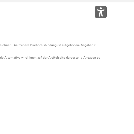
eichnet. Die frühere Buchpreisbindung ist aufgehoben. Angaben zu
e Alternative wird Ihnen auf der Artikelseite dargestellt. Angaben zu
ur Abholung mit Zahlung in der Filiale möglich. Der Gutschein ist nicht
t und das Hugendubel Hörbuch Abo. Der Gutschein ist nicht mit anderen