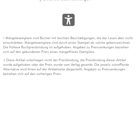
Mängelexemplare sind Bücher mit leichten Beschädigungen, die das Lesen aber nicht
1
einschränken. Mängelexemplare sind durch einen Stempel als solche gekennzeichnet.
Die frühere Buchpreisbindung ist aufgehoben. Angaben zu Preissenkungen beziehen
sich auf den gebundenen Preis eines mangelfreien Exemplars.
Diese Artikel unterliegen nicht der Preisbindung, die Preisbindung dieser Artikel
2
wurde aufgehoben oder der Preis wurde vom Verlag gesenkt. Die jeweils zutreffende
Alternative wird Ihnen auf der Artikelseite dargestellt. Angaben zu Preissenkungen
beziehen sich auf den vorherigen Preis.
Durch Öffnen der Leseprobe willigen Sie ein, dass Daten an den Anbieter der
3
Leseprobe übermittelt werden.
Der gebundene Preis dieses Artikels wird nach Ablauf des auf der Artikelseite
4
dargestellten Datums vom Verlag angehoben.
Der Preisvergleich bezieht sich auf die unverbindliche Preisempfehlung (UVP) des
5
Herstellers.
Der gebundene Preis dieses Artikels wurde vom Verlag gesenkt. Angaben zu
6
Preissenkungen beziehen sich auf den vorherigen Preis.
Die Preisbindung dieses Artikels wurde aufgehoben. Angaben zu Preissenkungen
7