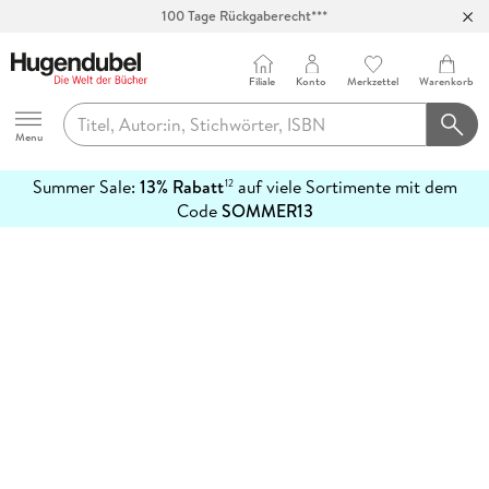
100 Tage Rückgaberecht***
Abholung in über 100 Filialen
Filiale
Konto
Merkzettel
Warenkorb
Hugendubel
Menu
Summer Sale:
13% Rabatt
auf viele Sortimente mit dem
12
mehr
Code
SOMMER13
erfahren