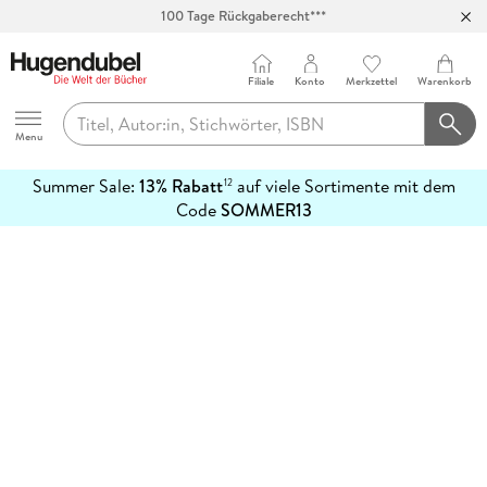
100 Tage Rückgaberecht***
Abholung in über 100 Filialen
Filiale
Konto
Merkzettel
Warenkorb
Hugendubel
Menu
Summer Sale:
13% Rabatt
auf viele Sortimente mit dem
12
mehr
Code
SOMMER13
erfahren