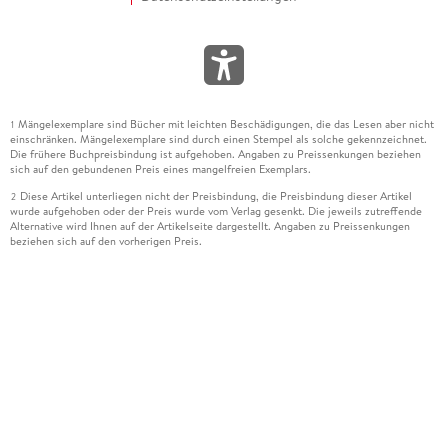
Mängelexemplare sind Bücher mit leichten Beschädigungen, die das Lesen aber nicht
1
einschränken. Mängelexemplare sind durch einen Stempel als solche gekennzeichnet.
Die frühere Buchpreisbindung ist aufgehoben. Angaben zu Preissenkungen beziehen
sich auf den gebundenen Preis eines mangelfreien Exemplars.
Diese Artikel unterliegen nicht der Preisbindung, die Preisbindung dieser Artikel
2
wurde aufgehoben oder der Preis wurde vom Verlag gesenkt. Die jeweils zutreffende
Alternative wird Ihnen auf der Artikelseite dargestellt. Angaben zu Preissenkungen
beziehen sich auf den vorherigen Preis.
Durch Öffnen der Leseprobe willigen Sie ein, dass Daten an den Anbieter der
3
Leseprobe übermittelt werden.
Der gebundene Preis dieses Artikels wird nach Ablauf des auf der Artikelseite
4
dargestellten Datums vom Verlag angehoben.
Der Preisvergleich bezieht sich auf die unverbindliche Preisempfehlung (UVP) des
5
Herstellers.
Der gebundene Preis dieses Artikels wurde vom Verlag gesenkt. Angaben zu
6
Preissenkungen beziehen sich auf den vorherigen Preis.
Die Preisbindung dieses Artikels wurde aufgehoben. Angaben zu Preissenkungen
7