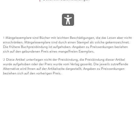
Mängelexemplare sind Bücher mit leichten Beschädigungen, die das Lesen aber nicht
1
einschränken. Mängelexemplare sind durch einen Stempel als solche gekennzeichnet.
Die frühere Buchpreisbindung ist aufgehoben. Angaben zu Preissenkungen beziehen
sich auf den gebundenen Preis eines mangelfreien Exemplars.
Diese Artikel unterliegen nicht der Preisbindung, die Preisbindung dieser Artikel
2
wurde aufgehoben oder der Preis wurde vom Verlag gesenkt. Die jeweils zutreffende
Alternative wird Ihnen auf der Artikelseite dargestellt. Angaben zu Preissenkungen
beziehen sich auf den vorherigen Preis.
Durch Öffnen der Leseprobe willigen Sie ein, dass Daten an den Anbieter der
3
Leseprobe übermittelt werden.
Der gebundene Preis dieses Artikels wird nach Ablauf des auf der Artikelseite
4
dargestellten Datums vom Verlag angehoben.
Der Preisvergleich bezieht sich auf die unverbindliche Preisempfehlung (UVP) des
5
Herstellers.
Der gebundene Preis dieses Artikels wurde vom Verlag gesenkt. Angaben zu
6
Preissenkungen beziehen sich auf den vorherigen Preis.
Die Preisbindung dieses Artikels wurde aufgehoben. Angaben zu Preissenkungen
7