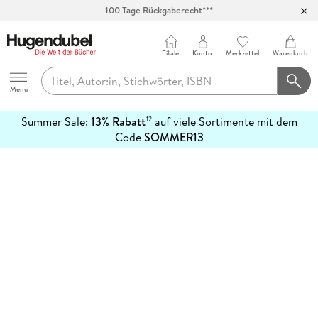
100 Tage Rückgaberecht***
Abholung in über 100 Filialen
Filiale
Konto
Merkzettel
Warenkorb
Hugendubel
Menu
Summer Sale:
13% Rabatt
auf viele Sortimente mit dem
12
mehr
Code
SOMMER13
erfahren