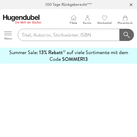
100 Tage Rückgaberecht***
Abholung in über 100 Filialen
Filiale
Konto
Merkzettel
Warenkorb
Hugendubel
Menu
Summer Sale:
13% Rabatt
auf viele Sortimente mit dem
12
mehr
Code
SOMMER13
erfahren