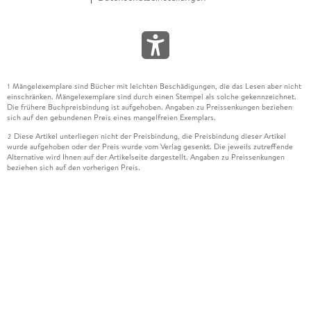
Mängelexemplare sind Bücher mit leichten Beschädigungen, die das Lesen aber nicht
1
einschränken. Mängelexemplare sind durch einen Stempel als solche gekennzeichnet.
Die frühere Buchpreisbindung ist aufgehoben. Angaben zu Preissenkungen beziehen
sich auf den gebundenen Preis eines mangelfreien Exemplars.
Diese Artikel unterliegen nicht der Preisbindung, die Preisbindung dieser Artikel
2
wurde aufgehoben oder der Preis wurde vom Verlag gesenkt. Die jeweils zutreffende
Alternative wird Ihnen auf der Artikelseite dargestellt. Angaben zu Preissenkungen
beziehen sich auf den vorherigen Preis.
Durch Öffnen der Leseprobe willigen Sie ein, dass Daten an den Anbieter der
3
Leseprobe übermittelt werden.
Der gebundene Preis dieses Artikels wird nach Ablauf des auf der Artikelseite
4
dargestellten Datums vom Verlag angehoben.
Der Preisvergleich bezieht sich auf die unverbindliche Preisempfehlung (UVP) des
5
Herstellers.
Der gebundene Preis dieses Artikels wurde vom Verlag gesenkt. Angaben zu
6
Preissenkungen beziehen sich auf den vorherigen Preis.
Die Preisbindung dieses Artikels wurde aufgehoben. Angaben zu Preissenkungen
7