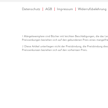
Datenschutz
AGB
Impressum
Widerrufsbelehrung
Mängelexemplare sind Bücher mit leichten Beschädigungen, die das Les
1
Preissenkungen beziehen sich auf den gebundenen Preis eines mangelfre
Diese Artikel unterliegen nicht der Preisbindung, die Preisbindung die
2
Preissenkungen beziehen sich auf den vorherigen Preis.
Durch Öffnen der Leseprobe willigen Sie ein, dass Daten an den Anbie
3
Der gebundene Preis dieses Artikels wird nach Ablauf des auf der Arti
4
Der Preisvergleich bezieht sich auf die unverbindliche Preisempfehlun
5
Der gebundene Preis dieses Artikels wurde vom Verlag gesenkt. Angabe
6
Die Preisbindung dieses Artikels wurde aufgehoben. Angaben zu Preis
7
Der gebundene Preis dieses Artikels wird nach Ablauf des auf der Arti
8
Ihr Gutschein SOMMER13 gilt bis einschließlich 10.08.2026. Sie könne
12
gültig für gesetzlich preisgebundene Artikel (deutschsprachige Bücher 
Gutscheinen und Geschenkkarten kombinierbar. Eine Barauszahlung ist ni