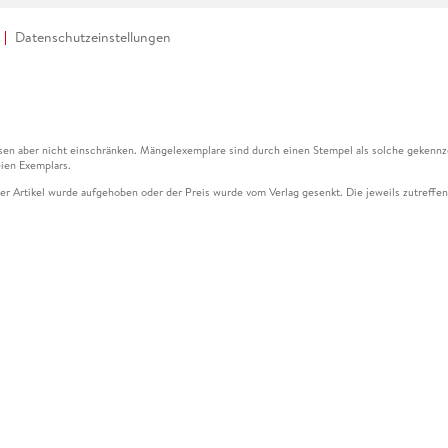
Datenschutzeinstellungen
en aber nicht einschränken. Mängelexemplare sind durch einen Stempel als solche gekennz
ien Exemplars.
ser Artikel wurde aufgehoben oder der Preis wurde vom Verlag gesenkt. Die jeweils zutreffend
ter der Leseprobe übermittelt werden.
kelseite dargestellten Datums vom Verlag angehoben.
g (UVP) des Herstellers.
n zu Preissenkungen beziehen sich auf den vorherigen Preis.
senkungen beziehen sich auf den letzten gebundenen Preis.
kelseite dargestellten Datums vom Verlag angehoben.
n den Gutschein ausschließlich online einlösen unter www.hugendubel.de. Keine Bestellung z
und eBooks) sowie für preisgebundene Kalender, tolino shine (4016621130466), tolino selec
cht möglich. Ein Weiterverkauf und der Handel des Gutscheincodes sind nicht gestattet.