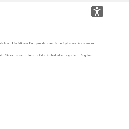
eichnet. Die frühere Buchpreisbindung ist aufgehoben. Angaben zu
e Alternative wird Ihnen auf der Artikelseite dargestellt. Angaben zu
ur Abholung mit Zahlung in der Filiale möglich. Der Gutschein ist nicht
t und das Hugendubel Hörbuch Abo. Der Gutschein ist nicht mit anderen