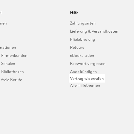
l
Hilfe
hmen
Zahlungsarten
Lieferung & Versandkosten
Filialabholung
mationen
Retoure
ür Firmenkunden
eBooks laden
r Schulen
Passwort vergessen
r Bibliotheken
Abos kündigen
Vertrag widerrufen
r freie Berufe
Alle Hilfethemen