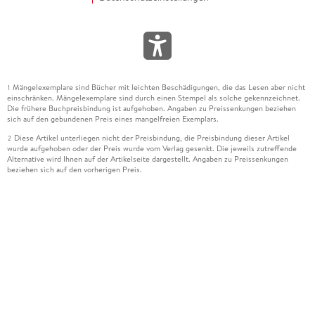
Mängelexemplare sind Bücher mit leichten Beschädigungen, die das Lesen aber nicht
1
einschränken. Mängelexemplare sind durch einen Stempel als solche gekennzeichnet.
Die frühere Buchpreisbindung ist aufgehoben. Angaben zu Preissenkungen beziehen
sich auf den gebundenen Preis eines mangelfreien Exemplars.
Diese Artikel unterliegen nicht der Preisbindung, die Preisbindung dieser Artikel
2
wurde aufgehoben oder der Preis wurde vom Verlag gesenkt. Die jeweils zutreffende
Alternative wird Ihnen auf der Artikelseite dargestellt. Angaben zu Preissenkungen
beziehen sich auf den vorherigen Preis.
Durch Öffnen der Leseprobe willigen Sie ein, dass Daten an den Anbieter der
3
Leseprobe übermittelt werden.
Der gebundene Preis dieses Artikels wird nach Ablauf des auf der Artikelseite
4
dargestellten Datums vom Verlag angehoben.
Der Preisvergleich bezieht sich auf die unverbindliche Preisempfehlung (UVP) des
5
Herstellers.
Der gebundene Preis dieses Artikels wurde vom Verlag gesenkt. Angaben zu
6
Preissenkungen beziehen sich auf den vorherigen Preis.
Die Preisbindung dieses Artikels wurde aufgehoben. Angaben zu Preissenkungen
7