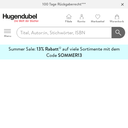
100 Tage Rückgaberecht***
Abholung in über 100 Filialen
Filiale
Konto
Merkzettel
Warenkorb
Hugendubel
Menu
Summer Sale:
13% Rabatt
auf viele Sortimente mit dem
12
mehr
Code
SOMMER13
erfahren