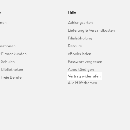
l
Hilfe
hmen
Zahlungsarten
Lieferung & Versandkosten
Filialabholung
mationen
Retoure
ür Firmenkunden
eBooks laden
r Schulen
Passwort vergessen
r Bibliotheken
Abos kündigen
Vertrag widerrufen
r freie Berufe
Alle Hilfethemen