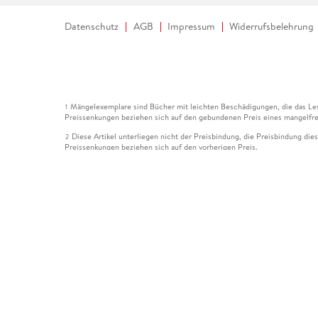
Datenschutz
AGB
Impressum
Widerrufsbelehrung
Mängelexemplare sind Bücher mit leichten Beschädigungen, die das Les
1
Preissenkungen beziehen sich auf den gebundenen Preis eines mangelfre
Diese Artikel unterliegen nicht der Preisbindung, die Preisbindung die
2
Preissenkungen beziehen sich auf den vorherigen Preis.
Durch Öffnen der Leseprobe willigen Sie ein, dass Daten an den Anbie
3
Der gebundene Preis dieses Artikels wird nach Ablauf des auf der Arti
4
Der Preisvergleich bezieht sich auf die unverbindliche Preisempfehlun
5
Der gebundene Preis dieses Artikels wurde vom Verlag gesenkt. Angabe
6
Die Preisbindung dieses Artikels wurde aufgehoben. Angaben zu Preis
7
Der gebundene Preis dieses Artikels wird nach Ablauf des auf der Arti
8
Ihr Gutschein SOMMER13 gilt bis einschließlich 10.08.2026. Sie könne
12
gültig für gesetzlich preisgebundene Artikel (deutschsprachige Bücher 
Gutscheinen und Geschenkkarten kombinierbar. Eine Barauszahlung ist ni