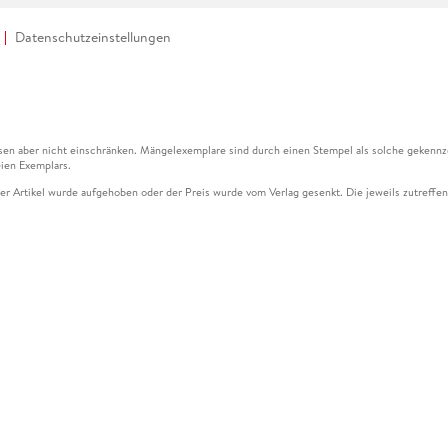
Datenschutzeinstellungen
en aber nicht einschränken. Mängelexemplare sind durch einen Stempel als solche gekennz
ien Exemplars.
ser Artikel wurde aufgehoben oder der Preis wurde vom Verlag gesenkt. Die jeweils zutreffend
ter der Leseprobe übermittelt werden.
kelseite dargestellten Datums vom Verlag angehoben.
g (UVP) des Herstellers.
n zu Preissenkungen beziehen sich auf den vorherigen Preis.
senkungen beziehen sich auf den letzten gebundenen Preis.
kelseite dargestellten Datums vom Verlag angehoben.
n den Gutschein ausschließlich online einlösen unter www.hugendubel.de. Keine Bestellung z
und eBooks) sowie für preisgebundene Kalender, tolino shine (4016621130466), tolino selec
cht möglich. Ein Weiterverkauf und der Handel des Gutscheincodes sind nicht gestattet.