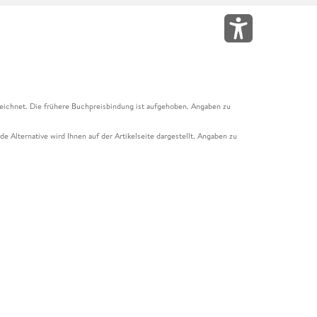
eichnet. Die frühere Buchpreisbindung ist aufgehoben. Angaben zu
e Alternative wird Ihnen auf der Artikelseite dargestellt. Angaben zu
ur Abholung mit Zahlung in der Filiale möglich. Der Gutschein ist nicht
t und das Hugendubel Hörbuch Abo. Der Gutschein ist nicht mit anderen