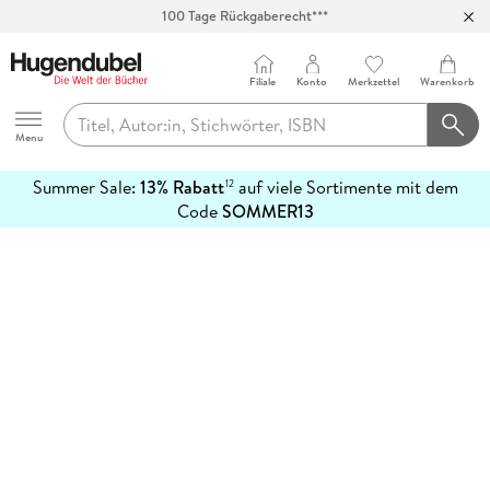
100 Tage Rückgaberecht***
Abholung in über 100 Filialen
Filiale
Konto
Merkzettel
Warenkorb
Hugendubel
Menu
Summer Sale:
13% Rabatt
auf viele Sortimente mit dem
12
mehr
Code
SOMMER13
erfahren