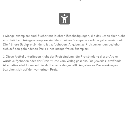
Mängelexemplare sind Bücher mit leichten Beschädigungen, die das Lesen aber nicht
1
einschränken. Mängelexemplare sind durch einen Stempel als solche gekennzeichnet.
Die frühere Buchpreisbindung ist aufgehoben. Angaben zu Preissenkungen beziehen
sich auf den gebundenen Preis eines mangelfreien Exemplars.
Diese Artikel unterliegen nicht der Preisbindung, die Preisbindung dieser Artikel
2
wurde aufgehoben oder der Preis wurde vom Verlag gesenkt. Die jeweils zutreffende
Alternative wird Ihnen auf der Artikelseite dargestellt. Angaben zu Preissenkungen
beziehen sich auf den vorherigen Preis.
Durch Öffnen der Leseprobe willigen Sie ein, dass Daten an den Anbieter der
3
Leseprobe übermittelt werden.
Der gebundene Preis dieses Artikels wird nach Ablauf des auf der Artikelseite
4
dargestellten Datums vom Verlag angehoben.
Der Preisvergleich bezieht sich auf die unverbindliche Preisempfehlung (UVP) des
5
Herstellers.
Der gebundene Preis dieses Artikels wurde vom Verlag gesenkt. Angaben zu
6
Preissenkungen beziehen sich auf den vorherigen Preis.
Die Preisbindung dieses Artikels wurde aufgehoben. Angaben zu Preissenkungen
7