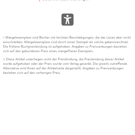
Mängelexemplare sind Bücher mit leichten Beschädigungen, die das Lesen aber nicht
1
einschränken. Mängelexemplare sind durch einen Stempel als solche gekennzeichnet.
Die frühere Buchpreisbindung ist aufgehoben. Angaben zu Preissenkungen beziehen
sich auf den gebundenen Preis eines mangelfreien Exemplars.
Diese Artikel unterliegen nicht der Preisbindung, die Preisbindung dieser Artikel
2
wurde aufgehoben oder der Preis wurde vom Verlag gesenkt. Die jeweils zutreffende
Alternative wird Ihnen auf der Artikelseite dargestellt. Angaben zu Preissenkungen
beziehen sich auf den vorherigen Preis.
Durch Öffnen der Leseprobe willigen Sie ein, dass Daten an den Anbieter der
3
Leseprobe übermittelt werden.
Der gebundene Preis dieses Artikels wird nach Ablauf des auf der Artikelseite
4
dargestellten Datums vom Verlag angehoben.
Der Preisvergleich bezieht sich auf die unverbindliche Preisempfehlung (UVP) des
5
Herstellers.
Der gebundene Preis dieses Artikels wurde vom Verlag gesenkt. Angaben zu
6
Preissenkungen beziehen sich auf den vorherigen Preis.
Die Preisbindung dieses Artikels wurde aufgehoben. Angaben zu Preissenkungen
7