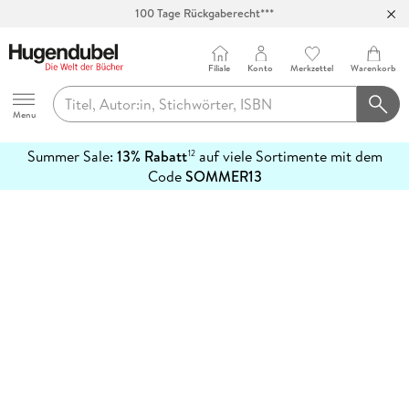
100 Tage Rückgaberecht***
Abholung in über 100 Filialen
Filiale
Konto
Merkzettel
Warenkorb
Hugendubel
Menu
Summer Sale:
13% Rabatt
auf viele Sortimente mit dem
12
mehr
Code
SOMMER13
erfahren