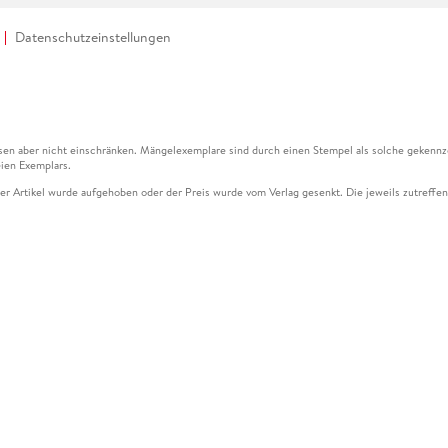
Datenschutzeinstellungen
en aber nicht einschränken. Mängelexemplare sind durch einen Stempel als solche gekennz
ien Exemplars.
ser Artikel wurde aufgehoben oder der Preis wurde vom Verlag gesenkt. Die jeweils zutreffend
ter der Leseprobe übermittelt werden.
kelseite dargestellten Datums vom Verlag angehoben.
g (UVP) des Herstellers.
n zu Preissenkungen beziehen sich auf den vorherigen Preis.
senkungen beziehen sich auf den letzten gebundenen Preis.
kelseite dargestellten Datums vom Verlag angehoben.
n den Gutschein ausschließlich online einlösen unter www.hugendubel.de. Keine Bestellung z
und eBooks) sowie für preisgebundene Kalender, tolino shine (4016621130466), tolino selec
cht möglich. Ein Weiterverkauf und der Handel des Gutscheincodes sind nicht gestattet.