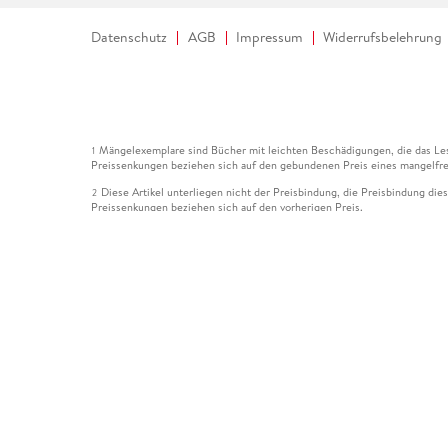
Datenschutz
AGB
Impressum
Widerrufsbelehrung
Mängelexemplare sind Bücher mit leichten Beschädigungen, die das Les
1
Preissenkungen beziehen sich auf den gebundenen Preis eines mangelfre
Diese Artikel unterliegen nicht der Preisbindung, die Preisbindung die
2
Preissenkungen beziehen sich auf den vorherigen Preis.
Durch Öffnen der Leseprobe willigen Sie ein, dass Daten an den Anbie
3
Der gebundene Preis dieses Artikels wird nach Ablauf des auf der Arti
4
Der Preisvergleich bezieht sich auf die unverbindliche Preisempfehlun
5
Der gebundene Preis dieses Artikels wurde vom Verlag gesenkt. Angabe
6
Die Preisbindung dieses Artikels wurde aufgehoben. Angaben zu Preis
7
Der gebundene Preis dieses Artikels wird nach Ablauf des auf der Arti
8
Ihr Gutschein SOMMER13 gilt bis einschließlich 10.08.2026. Sie könne
12
gültig für gesetzlich preisgebundene Artikel (deutschsprachige Bücher 
Gutscheinen und Geschenkkarten kombinierbar. Eine Barauszahlung ist ni