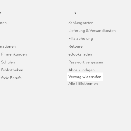
l
Hilfe
hmen
Zahlungsarten
Lieferung & Versandkosten
Filialabholung
mationen
Retoure
ür Firmenkunden
eBooks laden
r Schulen
Passwort vergessen
r Bibliotheken
Abos kündigen
Vertrag widerrufen
r freie Berufe
Alle Hilfethemen