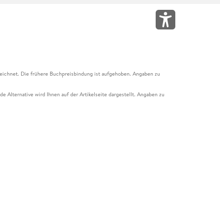
eichnet. Die frühere Buchpreisbindung ist aufgehoben. Angaben zu
e Alternative wird Ihnen auf der Artikelseite dargestellt. Angaben zu
ur Abholung mit Zahlung in der Filiale möglich. Der Gutschein ist nicht
t und das Hugendubel Hörbuch Abo. Der Gutschein ist nicht mit anderen