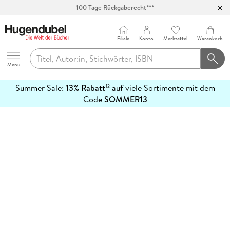
100 Tage Rückgaberecht***
Abholung in über 100 Filialen
Filiale
Konto
Merkzettel
Warenkorb
Hugendubel
Menu
Summer Sale:
13% Rabatt
auf viele Sortimente mit dem
12
mehr
Code
SOMMER13
erfahren