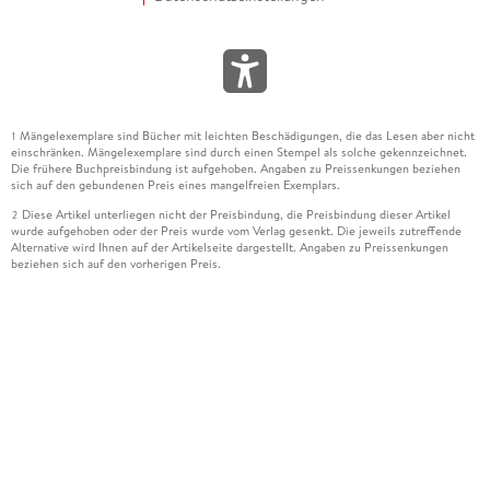
Mängelexemplare sind Bücher mit leichten Beschädigungen, die das Lesen aber nicht
1
einschränken. Mängelexemplare sind durch einen Stempel als solche gekennzeichnet.
Die frühere Buchpreisbindung ist aufgehoben. Angaben zu Preissenkungen beziehen
sich auf den gebundenen Preis eines mangelfreien Exemplars.
Diese Artikel unterliegen nicht der Preisbindung, die Preisbindung dieser Artikel
2
wurde aufgehoben oder der Preis wurde vom Verlag gesenkt. Die jeweils zutreffende
Alternative wird Ihnen auf der Artikelseite dargestellt. Angaben zu Preissenkungen
beziehen sich auf den vorherigen Preis.
Durch Öffnen der Leseprobe willigen Sie ein, dass Daten an den Anbieter der
3
Leseprobe übermittelt werden.
Der gebundene Preis dieses Artikels wird nach Ablauf des auf der Artikelseite
4
dargestellten Datums vom Verlag angehoben.
Der Preisvergleich bezieht sich auf die unverbindliche Preisempfehlung (UVP) des
5
Herstellers.
Der gebundene Preis dieses Artikels wurde vom Verlag gesenkt. Angaben zu
6
Preissenkungen beziehen sich auf den vorherigen Preis.
Die Preisbindung dieses Artikels wurde aufgehoben. Angaben zu Preissenkungen
7