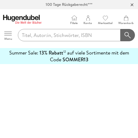
100 Tage Rückgaberecht***
Abholung in über 100 Filialen
Filiale
Konto
Merkzettel
Warenkorb
Hugendubel
Menu
Summer Sale:
13% Rabatt
auf viele Sortimente mit dem
12
mehr
Code
SOMMER13
erfahren