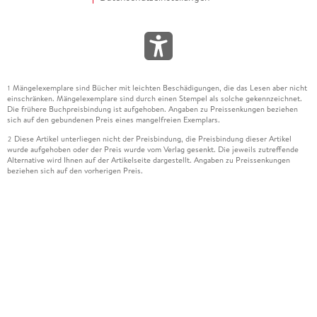
Mängelexemplare sind Bücher mit leichten Beschädigungen, die das Lesen aber nicht
1
einschränken. Mängelexemplare sind durch einen Stempel als solche gekennzeichnet.
Die frühere Buchpreisbindung ist aufgehoben. Angaben zu Preissenkungen beziehen
sich auf den gebundenen Preis eines mangelfreien Exemplars.
Diese Artikel unterliegen nicht der Preisbindung, die Preisbindung dieser Artikel
2
wurde aufgehoben oder der Preis wurde vom Verlag gesenkt. Die jeweils zutreffende
Alternative wird Ihnen auf der Artikelseite dargestellt. Angaben zu Preissenkungen
beziehen sich auf den vorherigen Preis.
Durch Öffnen der Leseprobe willigen Sie ein, dass Daten an den Anbieter der
3
Leseprobe übermittelt werden.
Der gebundene Preis dieses Artikels wird nach Ablauf des auf der Artikelseite
4
dargestellten Datums vom Verlag angehoben.
Der Preisvergleich bezieht sich auf die unverbindliche Preisempfehlung (UVP) des
5
Herstellers.
Der gebundene Preis dieses Artikels wurde vom Verlag gesenkt. Angaben zu
6
Preissenkungen beziehen sich auf den vorherigen Preis.
Die Preisbindung dieses Artikels wurde aufgehoben. Angaben zu Preissenkungen
7