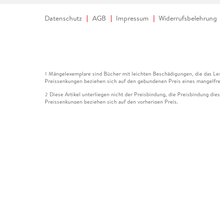
Datenschutz
AGB
Impressum
Widerrufsbelehrung
Mängelexemplare sind Bücher mit leichten Beschädigungen, die das Les
1
Preissenkungen beziehen sich auf den gebundenen Preis eines mangelfre
Diese Artikel unterliegen nicht der Preisbindung, die Preisbindung die
2
Preissenkungen beziehen sich auf den vorherigen Preis.
Durch Öffnen der Leseprobe willigen Sie ein, dass Daten an den Anbie
3
Der gebundene Preis dieses Artikels wird nach Ablauf des auf der Arti
4
Der Preisvergleich bezieht sich auf die unverbindliche Preisempfehlun
5
Der gebundene Preis dieses Artikels wurde vom Verlag gesenkt. Angabe
6
Die Preisbindung dieses Artikels wurde aufgehoben. Angaben zu Preis
7
Der gebundene Preis dieses Artikels wird nach Ablauf des auf der Arti
8
Ihr Gutschein SOMMER13 gilt bis einschließlich 10.08.2026. Sie könne
12
gültig für gesetzlich preisgebundene Artikel (deutschsprachige Bücher 
Gutscheinen und Geschenkkarten kombinierbar. Eine Barauszahlung ist ni