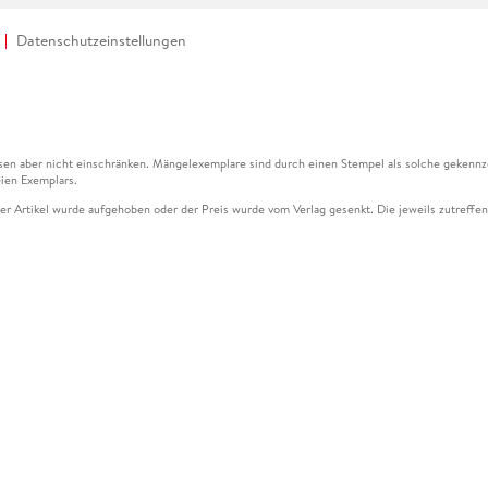
Datenschutzeinstellungen
en aber nicht einschränken. Mängelexemplare sind durch einen Stempel als solche gekennz
ien Exemplars.
ser Artikel wurde aufgehoben oder der Preis wurde vom Verlag gesenkt. Die jeweils zutreffend
ter der Leseprobe übermittelt werden.
kelseite dargestellten Datums vom Verlag angehoben.
g (UVP) des Herstellers.
n zu Preissenkungen beziehen sich auf den vorherigen Preis.
senkungen beziehen sich auf den letzten gebundenen Preis.
kelseite dargestellten Datums vom Verlag angehoben.
n den Gutschein ausschließlich online einlösen unter www.hugendubel.de. Keine Bestellung z
und eBooks) sowie für preisgebundene Kalender, tolino shine (4016621130466), tolino selec
cht möglich. Ein Weiterverkauf und der Handel des Gutscheincodes sind nicht gestattet.