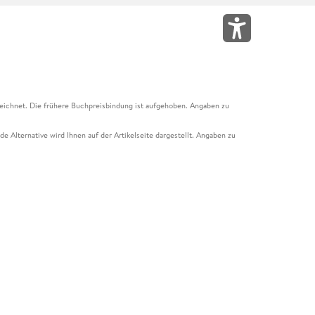
eichnet. Die frühere Buchpreisbindung ist aufgehoben. Angaben zu
e Alternative wird Ihnen auf der Artikelseite dargestellt. Angaben zu
ur Abholung mit Zahlung in der Filiale möglich. Der Gutschein ist nicht
t und das Hugendubel Hörbuch Abo. Der Gutschein ist nicht mit anderen