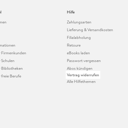
l
Hilfe
hmen
Zahlungsarten
Lieferung & Versandkosten
Filialabholung
mationen
Retoure
ür Firmenkunden
eBooks laden
r Schulen
Passwort vergessen
r Bibliotheken
Abos kündigen
Vertrag widerrufen
r freie Berufe
Alle Hilfethemen