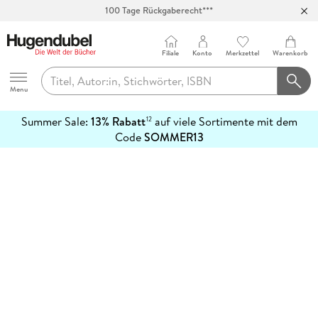
100 Tage Rückgaberecht***
Abholung in über 100 Filialen
Filiale
Konto
Merkzettel
Warenkorb
Hugendubel
Menu
Summer Sale:
13% Rabatt
auf viele Sortimente mit dem
12
mehr
Code
SOMMER13
erfahren