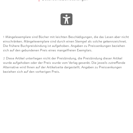
Mängelexemplare sind Bücher mit leichten Beschädigungen, die das Lesen aber nicht
1
einschränken. Mängelexemplare sind durch einen Stempel als solche gekennzeichnet.
Die frühere Buchpreisbindung ist aufgehoben. Angaben zu Preissenkungen beziehen
sich auf den gebundenen Preis eines mangelfreien Exemplars.
Diese Artikel unterliegen nicht der Preisbindung, die Preisbindung dieser Artikel
2
wurde aufgehoben oder der Preis wurde vom Verlag gesenkt. Die jeweils zutreffende
Alternative wird Ihnen auf der Artikelseite dargestellt. Angaben zu Preissenkungen
beziehen sich auf den vorherigen Preis.
Durch Öffnen der Leseprobe willigen Sie ein, dass Daten an den Anbieter der
3
Leseprobe übermittelt werden.
Der gebundene Preis dieses Artikels wird nach Ablauf des auf der Artikelseite
4
dargestellten Datums vom Verlag angehoben.
Der Preisvergleich bezieht sich auf die unverbindliche Preisempfehlung (UVP) des
5
Herstellers.
Der gebundene Preis dieses Artikels wurde vom Verlag gesenkt. Angaben zu
6
Preissenkungen beziehen sich auf den vorherigen Preis.
Die Preisbindung dieses Artikels wurde aufgehoben. Angaben zu Preissenkungen
7